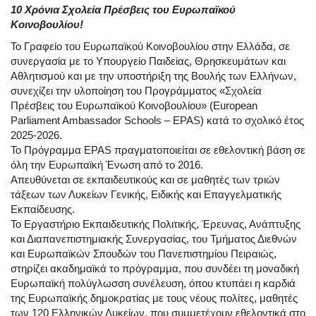
10 Χρόνια Σχολεία Πρέσβεις του Ευρωπαϊκού
Κοινοβουλίου!
Το
Γραφείο του Ευρωπαϊκού Κοινοβουλίου στην Ελλάδα, σε
συνεργασία με το Υπουργείο Παιδείας, Θρησκευμάτων και
Αθλητισμού και με την υποστήριξη της Βουλής των Ελλήνων,
συνεχίζει την υλοποίηση του Προγράμματος «Σχολεία
Πρέσβεις του Ευρωπαϊκού Κοινοβουλίου» (European
Parliament Ambassador Schools – EPAS) κατά το σχολικό έτος
2025-2026.
Το Πρόγραμμα EPAS πραγματοποιείται σε εθελοντική βάση σε
όλη την Ευρωπαϊκή Ένωση από το 2016.
Απευθύνεται σε εκπαιδευτικούς και σε μαθητές των τριών
τάξεων των Λυκείων Γενικής, Ειδικής και Επαγγελματικής
Εκπαίδευσης.
Το Εργαστήριο Εκπαιδευτικής Πολιτικής, Έρευνας, Ανάπτυξης
και Διαπανεπιστημιακής Συνεργασίας, του Τμήματος Διεθνών
και Ευρωπαϊκών Σπουδών του Πανεπιστημίου Πειραιώς,
στηρίζει ακαδημαϊκά το πρόγραμμα, που συνδέει τη μοναδική
Ευρωπαϊκή πολύγλωσση συνέλευση, όπου κτυπάει η καρδιά
της Ευρωπαϊκής δημοκρατίας με τους νέους πολίτες, μαθητές
των 120 Ελληνικών Λυκείων, που συμμετέχουν εθελοντικά στο