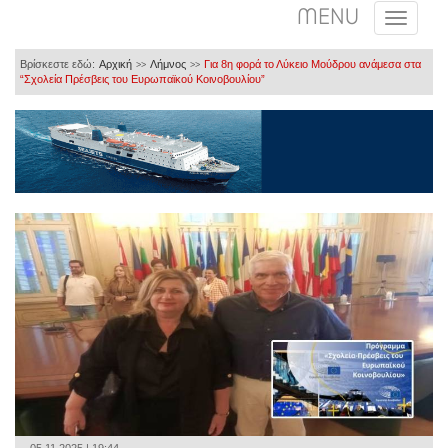
MENU
Βρίσκεστε εδώ:
Αρχική
Λήμνος
Για 8η φορά το Λύκειο Μούδρου ανάμεσα στα
>>
>>
“Σχολεία Πρέσβεις του Ευρωπαϊκού Κοινοβουλίου”