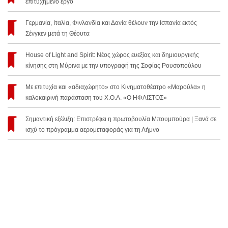
επιτυχημένο έργο
Γερμανία, Ιταλία, Φινλανδία και Δανία θέλουν την Ισπανία εκτός
Σένγκεν μετά τη Θέουτα
House of Light and Spirit: Νέος χώρος ευεξίας και δημιουργικής
κίνησης στη Μύρινα με την υπογραφή της Σοφίας Ρουσοπούλου
Με επιτυχία και «αδιαχώρητο» στο Κινηματοθέατρο «Μαρούλα» η
καλοκαιρινή παράσταση του Χ.Ο.Λ. «Ο ΗΦΑΙΣΤΟΣ»
Σημαντική εξέλιξη: Επιστρέφει η πρωτοβουλία Μπουμπούρα | Ξανά σε
ισχύ το πρόγραμμα αερομεταφοράς για τη Λήμνο