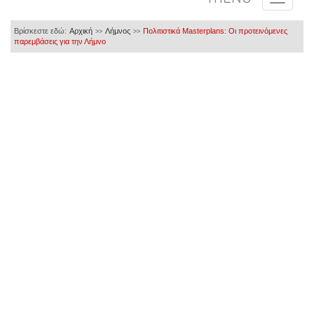
Βρίσκεστε εδώ:
Αρχική
Λήμνος
Πολιτιστικά Masterplans: Οι προτεινόμενες
>>
>>
παρεμβάσεις για την Λήμνο