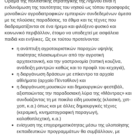
Όραμα της πολιτιστικής στρατηγικής της Λήμνου είναι η
ενδυνάμωση της ταυτότητας του νησιού ως τόπου προσφοράς
μοναδικών αγροδιατροφικών εμπειριών συνδεδεμένων άμεσα
με τις πλούσιες παραδόσεις, τα έθιμα και τις τέχνες που
διαδραματίζονται σε ένα ήρεμο και φιλόξενο φυσικό και
κοινωνικό περιβάλλον, έτοιμο να υποδεχτεί με ασφάλεια
παιδιά και ενήλικες. Ως εκ τούτου προτείνονται:
η ανάπτυξη αγροτουριστικών παροχών υψηλής
ποιότητας πλαισιωμένων από την αγροτική
αρχιτεκτονική, και την γαστρονομία (τοπική κουζίνα,
ανάδειξη μαντρών καθώς και το προφίλ του κεχαγιά),
η διοργάνωση δράσεων με επίκεντρο τα αρχαία
αθλήματα (αρχαίο Πένταθλον) και
η διοργάνωση μουσικών και δημιουργικών φεστιβάλ,
αξιοποιώντας την παραδοσιακή λύρα της «Μάντρας» και
συνδυάζοντας τη με ποικίλα είδη μουσικής (κλασική, χιπ-
χοπ, κ.α.) όπως και με άλλες δημιουργικές τέχνες
(κεραμική, κινηματογραφική παραγωγή,
καλαθοπλεχτική, κ.α.)
ενίσχυση της επιχειρηματικότητας μέσω της υλοποίησης
εκπαιδευτικών προγραμμάτων θα συμβάλλουν, με