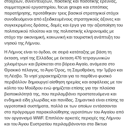
στοιχείων, συνεντεύξεων, ποιοτικής και ποσοτικής έρευνας,
συμμετοχικού εργαστηρίου, focus groups και επιτόπιας
παρατήρησης, προτάθηκαν τρεις βασικοί στρατηγικοί στόχοι
συνοδευόμενοι από εξειδικευμένους στρατηγικούς άξονες και
συγκεκριμένες δράσεις, δομές και έργα για την αξιοποίηση του
πολιτισμικού πλούτου και της πολιτιστικής κληρονομιάς με
στόχο την οικονομική, κοινωνική και τουριστική ανάπτυξη του
νησιού της Λήμνου.
Η Λήμνος είναι το όγδοο, σε σειρά κατάταξης με βάση τη
έκταση, νησί της Ελλάδας με έκταση 476 τετραγωνικών
χιλιομέτρων και βρίσκεται στο βόρειο Αιγαίο, ανάμεσα στο
Θρακικό πέλαγος, το Άγιο Όρος, τη Σαμοθράκη, την Ίμβρο και
τη Λέσβο. Το νησί χαρακτηρίζεται για το παρθένο φυσικό
περιβάλλον δημιουργεί αίσθηση ηρεμίας και ασφάλειας με τον
κόλπο του Μούδρου ενώ φημίζεται επίσης για την πλούσια
βιοποικιλότητά της, που περιλαμβάνει προστατευόμενα και
ενδημικά είδη χλωρίδας και πανίδας. Σημαντικά είναι επίσης τα
υγροτοπικά συστήματα, πολλά εκ των οποίων εντάσσονται
στο πρόγραμμα παρακολούθησης υγροτόπων του Αιγαίου από
τον οργανισμό WWF. Επιπλέον αρκετές περιοχές της Λήμνου
και του Άγιου Ευστρατίου περιλαμβάνονται στα δίκτυα