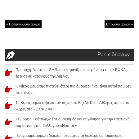
Προηγούμενο άρθρο
Επόμενο άρθρο
Ροή ειδήσεων
Προσοχή: Απάτη με SMS που εμφανίζεται ως μήνυμα του e-ΕΦΚΑ
έφτασε σε κατοίκους της Λήμνου
Ο Νίκος Βελιώτης πιστεύει ότι οι πιο όμορφοι ήχοι είναι αυτοί που δεν
περιμένεις
Το Κέρος σήκωσε ψηλά τον πήχη στο Big Air Kite | Αθλητές από επτά
χώρες στο «Dare 2 Air»
«Έμορφη Κούταλις»: Ενθουσιασμός και συγκίνηση για την επετειακή
παράσταση του Συλλόγου «Νόστος»
Προγραμματισμένη διακοπή ρεύματος τη Δευτέρα σε Τσιμάνδρια,