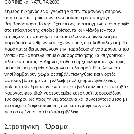
CORINE και NATURA 2000.
Σήμερα η Λήμνος είναι γνωστή για την παραγωγή σιτηρών,
οσπρίων κ.α. προϊόντων ενώ παλαιότερα παρήγαγε
βαμβακόσπορο. Το νησί έχει επίσης αναπτυγμένη κτηνοτροφία
στο επίκεντρο της οποίας βρίσκονται οι «Μάνδρες» που
στηρίζουν την οικονομία και αποτελούν ένα οικοσύστημα
παραδόσεων, εθίμων και τεχνών όπως η καλαθοπλεχτική. Τα
παραπάνω διαμορφώνουν την παραδοσιακή γαστρονομία του
νησιού που αποτελεί σημείο διαφοροποίησης και συγκριτικού
πλεονεκτήματος. Η Λήμνος διαθέτει αρχαιολογικούς χώρους,
μουσεία και μνημεία σύγχρονου πολιτισμού. Επιπλέον, στο
νησί λαμβάνουν χώρα φεστιβάλ, πανηγύρια και γιορτές.
Ωστόσο, βασική, είναι η έλλειψη πολυχώρων φιλοξενίας
πολιτιστικών δράσεων, ενώ τα φεστιβάλ (πολιτιστικό φεστιβάλ
Κουρνός, φεστιβάλ γαστρονομίας και οίνου) παρουσιάζουν
ενδιαφέρον ως προς τη θεματολογία και συνδέονται άμεσα με
τα στοιχεία διαφοροποίησης που καταγράφηκαν, είναι
περιορισμένα σε αριθμό και εμβέλεια.
Στρατηγική - Όραμα