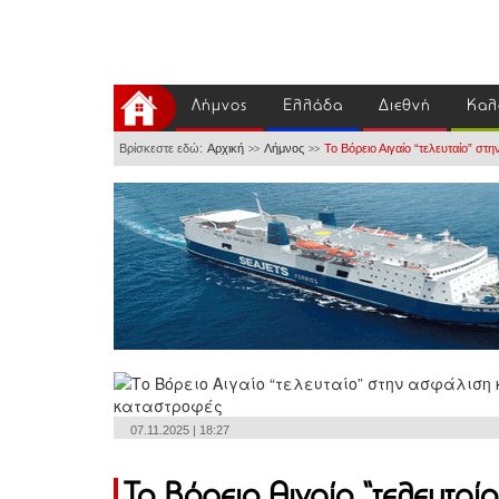
Λήμνος
Ελλάδα
Διεθνή
Καλ
Βρίσκεστε εδώ:
Αρχική
Λήμνος
Το Βόρειο Αιγαίο “τελευταίο” στ
>>
>>
07.11.2025 | 18:27
Το Βόρειο Αιγαίο “τελευταί