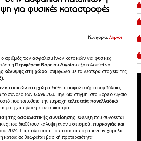
ψη για φυσικές καταστροφές
Κατηγορία:
Λήμνος
ο αριθμός των ασφαλισμένων κατοικιών για φυσικές
στόσο η
Περιφέρεια Βορείου Αιγαίου
εξακολουθεί να
ής κάλυψης στη χώρα
, σύμφωνα με τα νεότερα στοιχεία της
Ε)
.
ων κατοικιών στη χώρα
διέθετε ασφαλιστήριο συμβόλαιο,
 το σύνολο των
6.596.761
. Την ίδια στιγμή, στο Βόρειο Αιγαίο
οστό που τοποθετεί την περιοχή
τελευταία πανελλαδικά
,
θυσμό ή χαμηλότερη σεισμικότητα.
υση της ασφαλιστικής συνείδησης
, εξέλιξη που συνδέεται
ικίες που διαθέτουν κάλυψη έναντι
σεισμού, πυρκαγιάς και
ς του 2024. Παρ’ όλα αυτά, τα ποσοστά παραμένουν χαμηλά
η κατοικίας θεωρείται βασική προτεραιότητα.