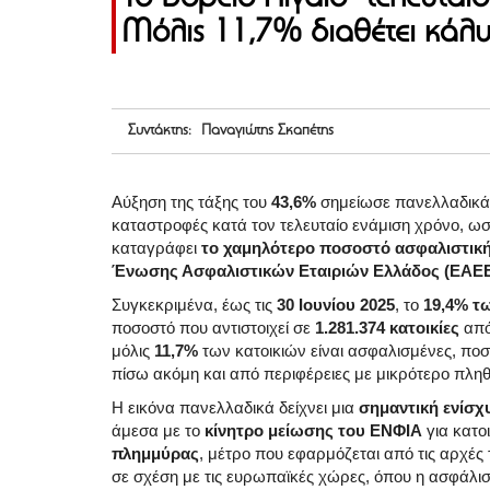
Μόλις 11,7% διαθέτει κάλυ
Συντάκτης: Παναγιώτης Σκαπέτης
Αύξηση της τάξης του
43,6%
σημείωσε πανελλαδικά 
καταστροφές κατά τον τελευταίο ενάμιση χρόνο, ω
καταγράφει
το χαμηλότερο ποσοστό ασφαλιστικ
Ένωσης Ασφαλιστικών Εταιριών Ελλάδος (ΕΑΕ
Συγκεκριμένα, έως τις
30 Ιουνίου 2025
, το
19,4% τ
ποσοστό που αντιστοιχεί σε
1.281.374 κατοικίες
από
μόλις
11,7%
των κατοικιών είναι ασφαλισμένες, ποσ
πίσω ακόμη και από περιφέρειες με μικρότερο πλη
Η εικόνα πανελλαδικά δείχνει μια
σημαντική ενίσχ
άμεσα με το
κίνητρο μείωσης του ΕΝΦΙΑ
για κατο
πλημμύρας
, μέτρο που εφαρμόζεται από τις αρχέ
σε σχέση με τις ευρωπαϊκές χώρες, όπου η ασφάλισ