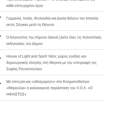
κάθε επιτυχημένο έργο
Γερμανία, Ιταλία, Φινλανδία και Δανία θέλουν την Ισπανία
εκτός Σένγκεν μετά τη Θέουτα
Ο Αύγουστος της Λήμνου ξεκινά | Δείτε όλες τις πολιτιστικές
εκδηλώσεις του Δήμου
House of Light and Spirit: Νέος χώρος ευεξίας και
δημιουργικής κίνησης στη Μύρινα με την υπογραφή της
Σοφίας Ρουσοπούλου
Με επιτυχία και «αδιαχώρητο» στο Κινηματοθέατρο
«Μαρούλα» η καλοκαιρινή παράσταση του Χ.Ο.Λ. «Ο
ΗΦΑΙΣΤΟΣ»