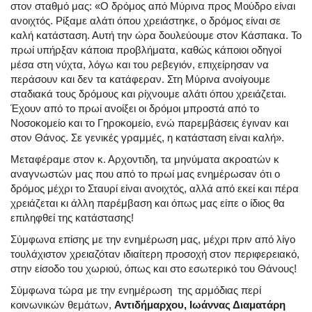
στον σταθμό μας: «Ο δρόμος από Μύρινα προς Μούδρο είναι
ανοιχτός. Ρίξαμε αλάτι όπου χρειάστηκε, ο δρόμος είναι σε
καλή κατάσταση. Αυτή την ώρα δουλεύουμε στον Κάσπακα. Το
πρωί υπήρξαν κάποια προβλήματα, καθώς κάποιοι οδηγοί
μέσα στη νύχτα, λόγω και του ρεβεγιόν, επιχείρησαν να
περάσουν και δεν τα κατάφεραν. Στη Μύρινα ανοίγουμε
σταδιακά τους δρόμους και ρίχνουμε αλάτι όπου χρειάζεται.
Έχουν από το πρωί ανοίξει οι δρόμοι μπροστά από το
Νοσοκομείο και το Γηροκομείο, ενώ παρεμβάσεις έγιναν και
στον Θάνος. Σε γενικές γραμμές, η κατάσταση είναι καλή».
Μεταφέραμε στον κ. Αρχοντιδη, τα μηνύματα ακροατών κ
αναγνωστών μας που από το πρωί μας ενημέρωσαν ότι ο
δρόμος μέχρι το Σταυρί είναι ανοιχτός, αλλά από εκεί και πέρα
χρειάζεται κι άλλη παρέμβαση και όπως μας είπε ο ίδιος θα
επιληφθεί της κατάστασης!
Σύμφωνα επίσης με την ενημέρωση μας, μέχρι πριν από λίγο
τουλάχιστον χρειαζόταν ιδιαίτερη προσοχή στον περιφερειακό,
στην είσοδο του χωριού, όπως και στο εσωτερικό του Θάνους!
Σύμφωνα τώρα με την ενημέρωση της αρμόδιας περί
κοινωνικών θεμάτων,
Αντιδήμαρχου, Ιωάννας Διαματάρη