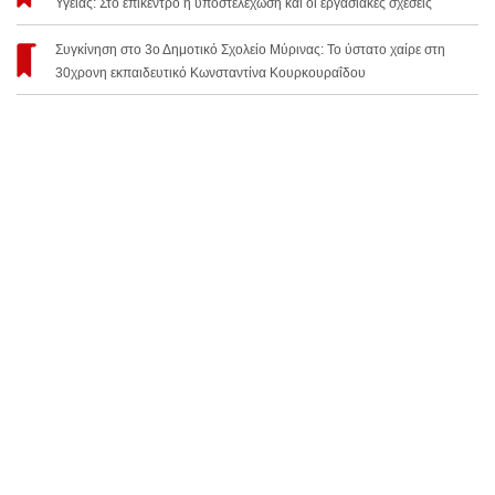
Υγείας: Στο επίκεντρο η υποστελέχωση και οι εργασιακές σχέσεις
Συγκίνηση στο 3ο Δημοτικό Σχολείο Μύρινας: Το ύστατο χαίρε στη
30χρονη εκπαιδευτικό Κωνσταντίνα Κουρκουραΐδου