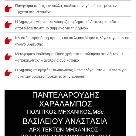
Πανηγύρια υπάρχουν πολλά, παιδικό πανηγύρι όμως, μόνο ένα |
Έρχεται στο Ρεπανίδι!
Η Δήμαρχος Λήμνου καλωσορίζει τη Δημοτική Αστυνομία |«Θα
αποτελέσει πολύτιμο σύμμαχο για τη Λήμνο»
Κλειστή η πρόσβαση προς το παλιό λιμάνι Μύρινας λόγω εργασιών σε
αγωγό ύδρευσης
Μεταφορικό Ισοδύναμο: Πόσα χρήματα πιστώθηκαν στη Λήμνο | Η
«αποκαλυπτική» αναλογία ανά κάτοικο
Ο Λημνιός καθηγητής Παλαιολόγος Παλαιολόγου στο Al Jazeera για
τις καταστροφικές πυρκαγιές στην Ευρώπη