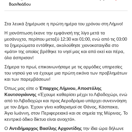
Βασιλειάδου
Στα λευκά ξημέρωσε η πρώτη ημέρα του χρόνου στη Λήμνο!
Η χιονόπτωση έκανε την εμφάνισή της λίγο μετά τα
μεσάνυχτα, περίπου μεταξύ 12:30 και 01:00, ενώ από τις 03:00
τα ξημερώματα εντάθηκε, ακολούθησε χιονοκαταιγίδα στο
«μάτι» της οποίας βρέθηκε το νησί μας και από εκεί και πέρα,
όλα άσπρισαν!
Σήμερα το πρωί, επικοινωνήσαμε με τις αρμόδιες υπηρεσίες
του νησιού για να έχουμε μια πρώτη εικόνα των προβλημάτων
και των παρεμβάσεων!
Όπως μας είπε ο
Έπαρχος Λήμνου, Αποστόλης
Κουτσογιάννης
«Έχουμε καθαρίσει μέχρι το Λιβαδοχώρι, ενώ
από το Λιβαδοχώρι και προς Αεροδρόμιο υπάρχει συνεννόηση
με τον Δήμο. Έχουν γίνει καθαρισμοί σε Θάνος, Κάσπακα,
Άγιο Ιωάννη, στον Περιφερειακό και σε σημεία της Μύρινας. Το
κεντρικό όδικο δίκτυο είναι ανοιχτό».
Ο
Αντιδήμαρχος Βασίλης Αρχοντίδης
την ίδια ώρα δήλωνε