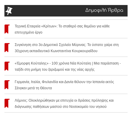
Δημοφιλή Άρθρα
Τεχνική Εταιρεία «Κρίτων»: Το σταθερό σας θεμέλιο για κάθε
επιτυχημένο έργο
Συγκίνηση στο 3ο Δημοτικό Σχολείο Μύρινας: Το ύστατο χαίρε στη
30χρονη εκπαιδευτικό Κωνσταντίνα Κουρκουραΐδου
«Έμορφη Κούταλης» - 100 χρόνια Νέα Κούταλη | Μια παράσταση -
ταξίδι στη μνήμη του ξεριζωμού και της νέας αρχής
Γερμανία, Ιταλία, Φινλανδία και Δανία θέλουν την Ισπανία εκτός
Σένγκεν μετά τη Θέουτα
Λήμνος: Ολοκληρώθηκαν με επιτυχία οι δράσεις πρόληψης και
διάγνωσης παθήσεων μαστού στο Νοσοκομείο του νησιού