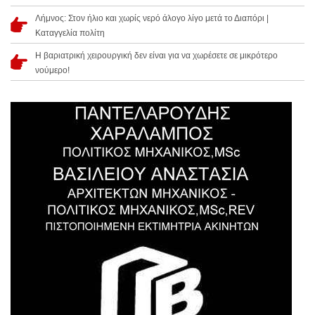
Λήμνος: Στον ήλιο και χωρίς νερό άλογο λίγο μετά το Διαπόρι |
Καταγγελία πολίτη
Η βαριατρική χειρουργική δεν είναι για να χωρέσετε σε μικρότερο
νούμερο!