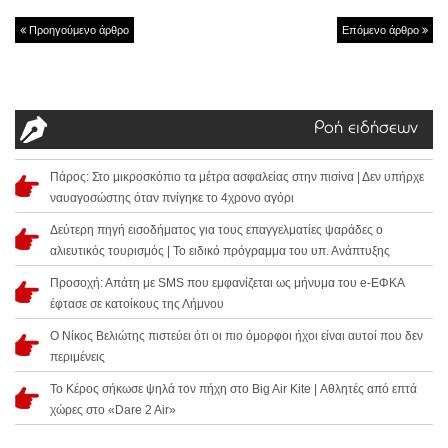
Προηγούμενο άρθρο
Επόμενο άρθρο
Ροή ειδήσεων
Πάρος: Στο μικροσκόπιο τα μέτρα ασφαλείας στην πισίνα | Δεν υπήρχε
ναυαγοσώστης όταν πνίγηκε το 4χρονο αγόρι
Δεύτερη πηγή εισοδήματος για τους επαγγελματίες ψαράδες ο
αλιευτικός τουρισμός | Το ειδικό πρόγραμμα του υπ. Ανάπτυξης
Προσοχή: Απάτη με SMS που εμφανίζεται ως μήνυμα του e-ΕΦΚΑ
έφτασε σε κατοίκους της Λήμνου
Ο Νίκος Βελιώτης πιστεύει ότι οι πιο όμορφοι ήχοι είναι αυτοί που δεν
περιμένεις
Το Κέρος σήκωσε ψηλά τον πήχη στο Big Air Kite | Αθλητές από επτά
χώρες στο «Dare 2 Air»