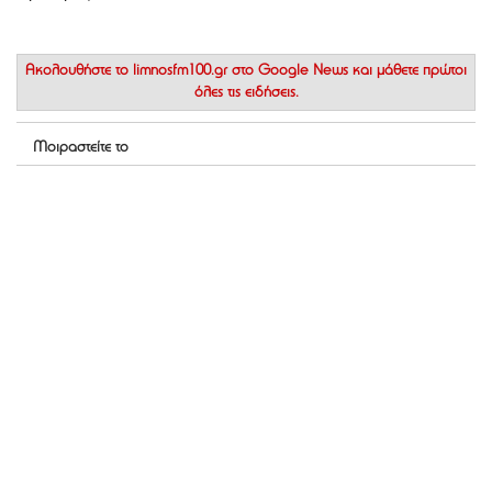
Ακολουθήστε το
limnosfm100.gr στο Google News
και μάθετε πρώτοι
όλες τις ειδήσεις.
Μοιραστείτε το