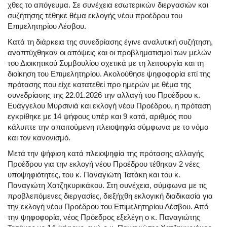
χθες το απόγευμα. Σε συνέχεια εσωτερικών διεργασιών και
συζήτησης τέθηκε θέμα εκλογής νέου προέδρου του
Επιμελητηρίου Λέσβου.
Κατά τη διάρκεια της συνεδρίασης έγινε αναλυτική συζήτηση,
αναπτύχθηκαν οι απόψεις και οι προβληματισμοί των μελών
του Διοικητικού Συμβουλίου σχετικά με τη λειτουργία και τη
διοίκηση του Επιμελητηρίου. Ακολούθησε ψηφοφορία επί της
πρότασης που είχε κατατεθεί προ ημερών με θέμα της
συνεδρίασης της 22.01.2026 την αλλαγή του Προέδρου κ.
Ευάγγελου Μυρσινιά και εκλογή νέου Προέδρου, η πρόταση
εγκρίθηκε με 14 ψήφους υπέρ και 9 κατά, αριθμός που
κάλυπτε την απαιτούμενη πλειοψηφία σύμφωνα με το νόμο
και τον κανονισμό.
Μετά την ψήφιση κατά πλειοψηφία της πρότασης αλλαγής
Προέδρου για την εκλογή νέου Προέδρου τέθηκαν 2 νέες
υποψηφιότητες, του κ. Παναγιώτη Τατάκη και του κ.
Παναγιώτη Χατζηκυρικάκου. Στη συνέχεια, σύμφωνα με τις
προβλεπόμενες διεργασίες, διεξήχθη εκλογική διαδικασία για
την εκλογή νέου Προέδρου του Επιμελητηρίου Λέσβου. Από
την ψηφοφορία, νέος Πρόεδρος εξελέγη ο κ. Παναγιώτης