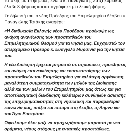
Τατάκης με 14 ψήφους, ενώ ο κ. Παναγιώτης Χατζηκυριάκος
έλαβε 8 ψήφους και καταγράφηκε μία λευκή ψήφος.
Σε δήλωσή του, ο νέος Πρόεδρος του Επιμελητηρίου Λέσβου κ.
Παναγιώτης Τατάκης αναφέρει:
«Η διαδικασία Εκλογής νέου Προέδρου προέκυψε ως
ανάγκη ανανέωσης των προσπαθειών του
Επιμελητηριακού Θεσμού για τα νησιά μας. Ευχαριστώ τον
απερχόμενο Πρόεδρο κ. Ευάγγελο Μυρσινιά για την θητεία
του.
Η νέα Διοίκηση έρχεται μπροστά σε σημαντικές προκλήσεις
και ανάγκη επανεκκίνησης και εντατικοποίησης των
προσπαθειών του Επιμελητηρίου για καλύτερη οργάνωση,
μεγαλύτερη συμμετοχικότητα των μελών της Διοίκησης
αλλά και των μελών του Επιμελητηρίου μας όπως και για
αποτελεσματική διεκδίκηση καλύτερων συνθηκών άσκησης
της επιχειρηματικότητας στη νησιωτική και παραμεθόρια
κοινωνία μας, ισάξια και ισότιμα στη Λέσβο, τη Λήμνο και
τον Άγιο Ευστράτιο.
Οφείλουμε όλοι μαζί να προχωρήσουμε μπροστά με νέα
οράματα, νέους στόχους με εντατικές προσπάθειες,