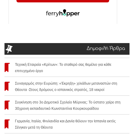
Δημοφιλή Άρθρα
Τεχνική Εταιρεία «Κρίτων»: Το σταθερό σας θεμέλιο για κάθε
επιτυχημένο έργο
Συναγερμός στην Ευρώπη: «Έκρηξη» χιλιάδων μεταναστών στη
Θέουτα -Στους δρόμους ο ισπανικός στρατός, 18 νεκροί
Συγκίνηση στο 3ο Δημοτικό Σχολείο Μύρινας: Το ύστατο χαίρε στη
30χρονη εκπαιδευτικό Κωνσταντίνα Κουρκουραΐδου
Γερμανία, Ιταλία, Φινλανδία και Δανία θέλουν την Ισπανία εκτός
Σένγκεν μετά τη Θέουτα