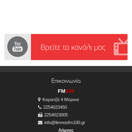
Επικοινωνία
FM
100
Καρατζά 4 Μύρινα
2254023450
2254023005
info@limnosfm100.gr
Λήμνος