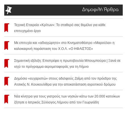
Δημοφιλή Άρθρα
Τεχνική Εταιρεία «Κρίτων»: Το σταθερό σας θεμέλιο για κάθε
επιτυχημένο έργο
Με επιτυχία και «αδιαχώρητο» στο Κινηματοθέατρο «Μαρούλα» η
καλοκαιρινή παράσταση του Χ.Ο.Λ. «Ο ΗΦΑΙΣΤΟΣ»
Σημαντική εξέλιξη: Επιστρέφει η πρωτοβουλία Μπουμπούρα | Ξανά σε
ισχύ το πρόγραμμα αερομεταφοράς για τη Λήμνο
Δημόσιο «ευχαριστώ» στους αδελφούς Ζαΐμη από τον πρόεδρο της
Ατσικής Ν. Κουκουλίθρα για την αποκατάσταση αγροτικού δρόμου
Νέα κίνητρα για τους γιατρούς των νησιών κάτω των 20.000 κατοίκων
ζήτησε ο Ιατρικός Σύλλογος Λήμνου από τον Γεωργιάδη