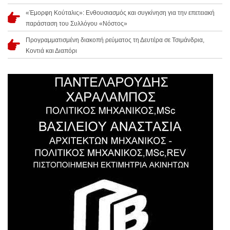
«Έμορφη Κούταλις»: Ενθουσιασμός και συγκίνηση για την επετειακή
παράσταση του Συλλόγου «Νόστος»
Προγραμματισμένη διακοπή ρεύματος τη Δευτέρα σε Τσιμάνδρια,
Κοντιά και Διαπόρι