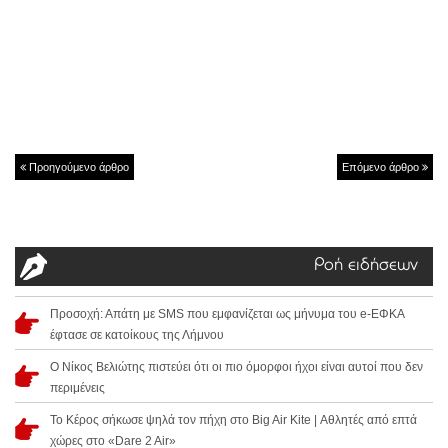
Προηγούμενο άρθρο
Επόμενο άρθρο
Ροή ειδήσεων
Προσοχή: Απάτη με SMS που εμφανίζεται ως μήνυμα του e-ΕΦΚΑ
έφτασε σε κατοίκους της Λήμνου
Ο Νίκος Βελιώτης πιστεύει ότι οι πιο όμορφοι ήχοι είναι αυτοί που δεν
περιμένεις
Το Κέρος σήκωσε ψηλά τον πήχη στο Big Air Kite | Αθλητές από επτά
χώρες στο «Dare 2 Air»