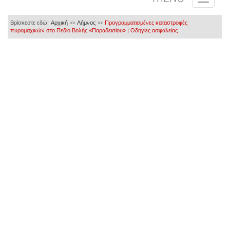
Βρίσκεστε εδώ:
Αρχική
Λήμνος
Προγραμματισμένες καταστροφές
>>
>>
πυρομαχικών στο Πεδίο Βολής «Παραδεισίου» | Οδηγίες ασφαλείας