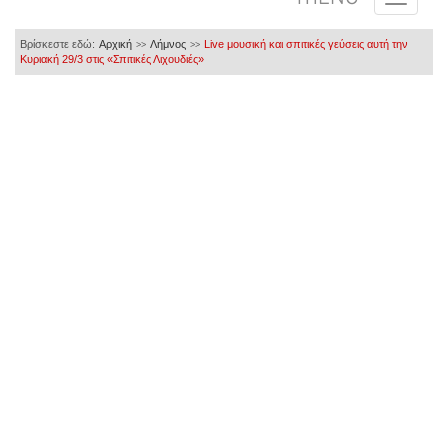
Βρίσκεστε εδώ:
Αρχική
Λήμνος
Live μουσική και σπιτικές γεύσεις αυτή την
>>
>>
Κυριακή 29/3 στις «Σπιτικές Λιχουδιές»