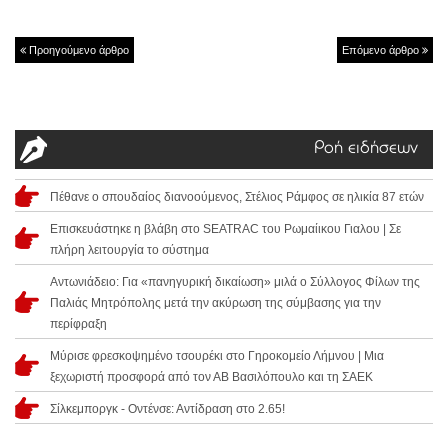
Προηγούμενο άρθρο
Επόμενο άρθρο
Ροή ειδήσεων
Πέθανε ο σπουδαίος διανοούμενος, Στέλιος Ράμφος σε ηλικία 87 ετών
Επισκευάστηκε η βλάβη στο SEATRAC του Ρωμαίικου Γιαλου | Σε
πλήρη λειτουργία το σύστημα
Αντωνιάδειο: Για «πανηγυρική δικαίωση» μιλά ο Σύλλογος Φίλων της
Παλιάς Μητρόπολης μετά την ακύρωση της σύμβασης για την
περίφραξη
Μύρισε φρεσκοψημένο τσουρέκι στο Γηροκομείο Λήμνου | Μια
ξεχωριστή προσφορά από τον ΑΒ Βασιλόπουλο και τη ΣΑΕΚ
Σίλκεμποργκ - Οντένσε: Αντίδραση στο 2.65!