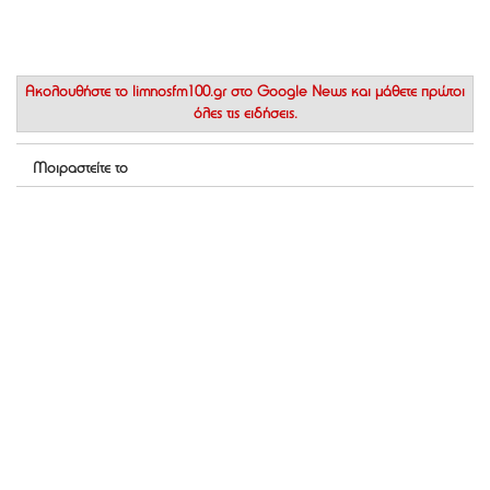
Ακολουθήστε το
limnosfm100.gr στο Google News
και μάθετε πρώτοι
όλες τις ειδήσεις.
Μοιραστείτε το