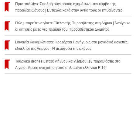
Πριν από λίγο: Σφοδρή σύγκρουση οχημάτων στον κόμβο της
παραλίας Θάνους | Ευτυχώς καλά στην υγεία τους οι επιβαίνοντες
Πώς μπορείτε να γίνετε Εθελοντής Πυροσβέστης στη Λήμνο | Ανοίγουν
οι αιτήσεις με το νέο πλαίσιο του Πυροσβεστικού Σώματος
Παναγία Κακαβιώτισσα: Προεόρτια Πανήγυρις στο μοναδικό ασκεπές
εξωκλήσι της Λήμνου | Η μεταφορά της εικόνας
Τουρκικά drones μεταξύ Λήμνου και Λέσβου: 18 παραβιάσεις στο
Αιγαίο | Άμεση αναχαίτιση από οπλισμένα ελληνικά F-16