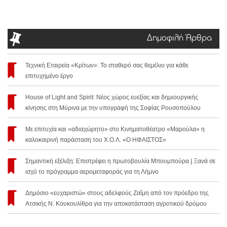
Δημοφιλή Άρθρα
Τεχνική Εταιρεία «Κρίτων»: Το σταθερό σας θεμέλιο για κάθε
επιτυχημένο έργο
House of Light and Spirit: Νέος χώρος ευεξίας και δημιουργικής
κίνησης στη Μύρινα με την υπογραφή της Σοφίας Ρουσοπούλου
Με επιτυχία και «αδιαχώρητο» στο Κινηματοθέατρο «Μαρούλα» η
καλοκαιρινή παράσταση του Χ.Ο.Λ. «Ο ΗΦΑΙΣΤΟΣ»
Σημαντική εξέλιξη: Επιστρέφει η πρωτοβουλία Μπουμπούρα | Ξανά σε
ισχύ το πρόγραμμα αερομεταφοράς για τη Λήμνο
Δημόσιο «ευχαριστώ» στους αδελφούς Ζαΐμη από τον πρόεδρο της
Ατσικής Ν. Κουκουλίθρα για την αποκατάσταση αγροτικού δρόμου