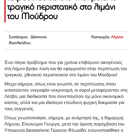
τραγικό περιστατικό στο λιμάνι
του Μούδρου
Συντάκτρια: Δέσποινα
Κατηγορία:
Λήμνος
Βασιλειάδου
Ένα πάγιο πρόβλημα που για χρόνια επιβάρυνε οικογένειες
στη Λήμνο βρήκε λύση και θα εφαρμοστεί στην περίπτωση του
τραγικού, χθεσινού περιστατικού στο λιμάνι του Μούδρου!
Μέχρι σήμερα, όπως είναι γνωστό, σε περιπτώσεις όπου
απαιτούνταν νεκροψία–νεκροτομή, οι σοροί μεταφέρονταν στη
Λέσβο, μια διαδικασία που συνεπαγόταν όχι μόνο οικονομικό
κόστος, αλλά και μια ιδιαίτερα επώδυνη ψυχική δοκιμασία για
τους συγγενείς.
Όπως γνωστοποίησε, σήμερα, με ανάρτησή της, η δήμαρχος
Λήμνου, Ελεονώρα Γεώργα, μετά την άμεση παρέμβαση του
Υπουργού Δικαιοσύνης Γιώργου Φλωρίδη, ενεργοποιήθηκε η