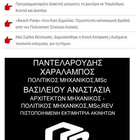
Προγραμματισμένη διακοπή ρεύματος τη Δευτέρα σε Τσιμάνδρια,
Κοντιά και Διαπόρι
«Beach Party» στον Άγιο Ερμόλαο: Πρωτότυπη καλοκαιρινή βραδιά
από τον Πολιτιστικό Σύλλογο Ατσικής
Νέα Σχέδια Βελτίωσης: Δημοσιεύθηκε η Κοινή Απόφαση | Αυξημένα
ποσοστά ενίσχυσης για τη Λήμνο