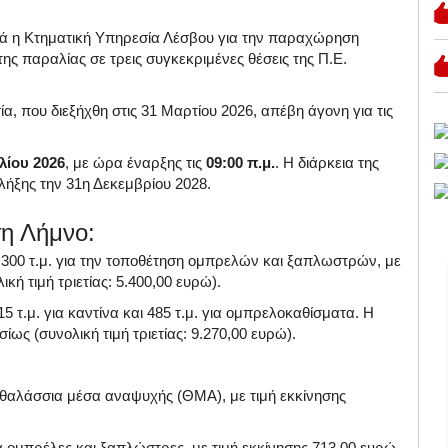
ά η Κτηματική Υπηρεσία Λέσβου για την παραχώρηση
ης παραλίας σε τρεις συγκεκριμένες θέσεις της Π.Ε.
 που διεξήχθη στις 31 Μαρτίου 2026, απέβη άγονη για τις
λίου 2026
, με ώρα έναρξης τις
09:00 π.μ.
.
Η διάρκεια της
 λήξης την 31η Δεκεμβρίου 2028
.
η Λήμνο:
300 τ.μ.
για την τοποθέτηση ομπρελών και ξαπλωστρών, με
ική τιμή τριετίας: 5.400,00 ευρώ)
.
5 τ.μ. για καντίνα και 485 τ.μ. για ομπρελοκαθίσματα.
Η
σίως (συνολική τιμή τριετίας: 9.270,00 ευρώ)
.
 θαλάσσια μέσα αναψυχής (ΘΜΑ), με τιμή εκκίνησης
α ομπρέλες και ξαπλώστρες, με τιμή εκκίνησης 713,00 ευρώ