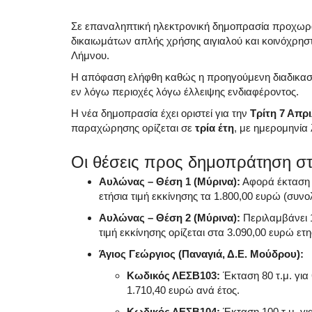
Σε επαναληπτική ηλεκτρονική δημοπρασία προχωρ
δικαιωμάτων απλής χρήσης αιγιαλού και κοινόχρηστ
Λήμνου.
Η απόφαση ελήφθη καθώς η προηγούμενη διαδικασία,
εν λόγω περιοχές λόγω έλλειψης ενδιαφέροντος
.
Η νέα δημοπρασία έχει οριστεί για την
Τρίτη 7 Απρι
παραχώρησης ορίζεται σε
τρία έτη
, με ημερομηνία
Οι θέσεις προς δημοπράτηση στ
Αυλώνας – Θέση 1 (Μύρινα):
Αφορά έκταση 
ετήσια τιμή εκκίνησης τα 1.800,00 ευρώ (συνολ
Αυλώνας – Θέση 2 (Μύρινα):
Περιλαμβάνει 1
τιμή εκκίνησης ορίζεται στα 3.090,00 ευρώ ετη
Άγιος Γεώργιος (Παναγιά, Δ.Ε. Μούδρου):
Κωδικός ΛΕΣΒ103:
Έκταση 80 τ.μ.
για
1.710,40 ευρώ ανά έτος
.
Κωδικός ΛΕΣΒ104:
Έκταση 100 τ.μ.
γι