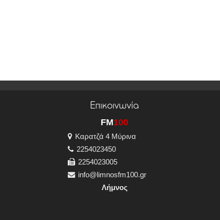
Επικοινωνία
FM
100
Καρατζά 4 Μύρινα
2254023450
2254023005
info@limnosfm100.gr
Λήμνος