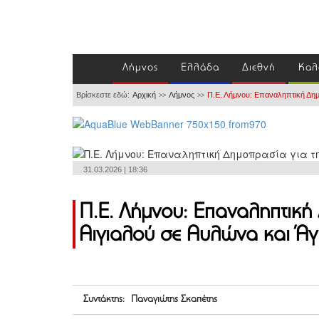
Λήμνος
Ελλάδα
Διεθνή
Καλ
Βρίσκεστε εδώ:
Αρχική
Λήμνος
Π.Ε. Λήμνου: Επαναληπτική Δημ
>>
>>
31.03.2026 | 18:36
Π.Ε. Λήμνου: Επαναληπτική
Αιγιαλού σε Αυλώνα και Άγ
Συντάκτης: Παναγιώτης Σκαπέτης