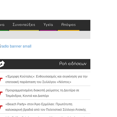
ένα
Συνεντεύξεις
Υγεία
Απόψεις
Ροή ειδήσεων
«Έμορφη Κούταλις»: Ενθουσιασμός και συγκίνηση για την
επετειακή παράσταση του Συλλόγου «Νόστος»
Προγραμματισμένη διακοπή ρεύματος τη Δευτέρα σε
Τσιμάνδρια, Κοντιά και Διαπόρι
«Beach Party» στον Άγιο Ερμόλαο: Πρωτότυπη
καλοκαιρινή βραδιά από τον Πολιτιστικό Σύλλογο Ατσικής