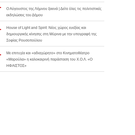
Ο Αύγουστος της Λήμνου ξεκινά | Δείτε όλες τις πολιτιστικές
εκδηλώσεις του Δήμου
House of Light and Spirit: Νέος χώρος ευεξίας και
δημιουργικής κίνησης στη Μύρινα με την υπογραφή της
Σοφίας Ρουσοπούλου
Με επιτυχία και «αδιαχώρητο» στο Κινηματοθέατρο
«Μαρούλα» η καλοκαιρινή παράσταση του Χ.Ο.Λ. «Ο
ΗΦΑΙΣΤΟΣ»