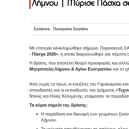
Λήμνου | Μύρισε Πάσχα σε
Συντάκτης: Παναγιώτης Σκαπέτης
Με επιτυχία ολοκληρώθηκε σήμερα, Παρασκευή 3 
- Πάσχα 2026»
, η οποία διοργανώθηκε για πέμπτη 
Η δράση, που αποτελεί θεσμό προσφοράς και αλλη
Μητρόπολη Λήμνου & Αγίου Ευστρατίου
και το ι
Από νωρίς το πρωί, οι κουζίνες του Γηροκομείου κ
σπουδαστές και οι εκπαιδευτές του τμήματος
«Τεχνι
Ντίνος και Ηλίας Κελεμένης, ετοίμασαν τα παραδοσ
Τα κύρια σημεία της δράσης:
Η παράδοση και διανομή των γευμάτων ξεκίν
Λήμνου
.
Τα γεύματα απευθύνονταν σε απόρους, ηλικ