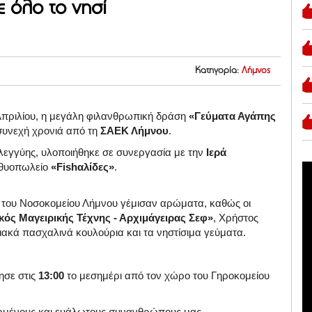
 όλο το νησί
Κατηγορία:
Λήμνος
Απριλίου, η μεγάλη φιλανθρωπική δράση
«Γεύματα Αγάπης
συνεχή χρονιά από τη
ΣΑΕΚ Λήμνου
.
λεγγύης, υλοποιήθηκε σε συνεργασία με την
Ιερά
χθυοπωλείο
«Fishαλίδες»
.
αι του Νοσοκομείου Λήμνου γέμισαν αρώματα, καθώς οι
κός Μαγειρικής Τέχνης - Αρχιμάγειρας Σεφ»
, Χρήστος
ιακά πασχαλινά κουλούρια και τα νηστίσιμα γεύματα
.
ησε στις
13:00
το μεσημέρι από τον χώρο του Γηροκομείου
ιωμένους και ευάλωτους συνανθρώπους μας
.