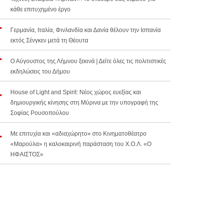
κάθε επιτυχημένο έργο
Γερμανία, Ιταλία, Φινλανδία και Δανία θέλουν την Ισπανία
εκτός Σένγκεν μετά τη Θέουτα
Ο Αύγουστος της Λήμνου ξεκινά | Δείτε όλες τις πολιτιστικές
εκδηλώσεις του Δήμου
House of Light and Spirit: Νέος χώρος ευεξίας και
δημιουργικής κίνησης στη Μύρινα με την υπογραφή της
Σοφίας Ρουσοπούλου
Με επιτυχία και «αδιαχώρητο» στο Κινηματοθέατρο
«Μαρούλα» η καλοκαιρινή παράσταση του Χ.Ο.Λ. «Ο
ΗΦΑΙΣΤΟΣ»