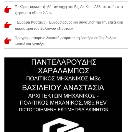
Το Κέρος σήκωσε ψηλά τον πήχη στο Big Air Kite | Αθλητές από επτά
χώρες στο «Dare 2 Air»
«Έμορφη Κούταλις»: Ενθουσιασμός και συγκίνηση για την επετειακή
παράσταση του Συλλόγου «Νόστος»
Προγραμματισμένη διακοπή ρεύματος τη Δευτέρα σε Τσιμάνδρια,
Κοντιά και Διαπόρι