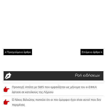
Προηγούμενο άρθρο
Επόμενο άρθρο
Ροή ειδήσεων
Προσοχή: Απάτη με SMS που εμφανίζεται ως μήνυμα του e-ΕΦΚΑ
έφτασε σε κατοίκους της Λήμνου
Ο Νίκος Βελιώτης πιστεύει ότι οι πιο όμορφοι ήχοι είναι αυτοί που δεν
περιμένεις