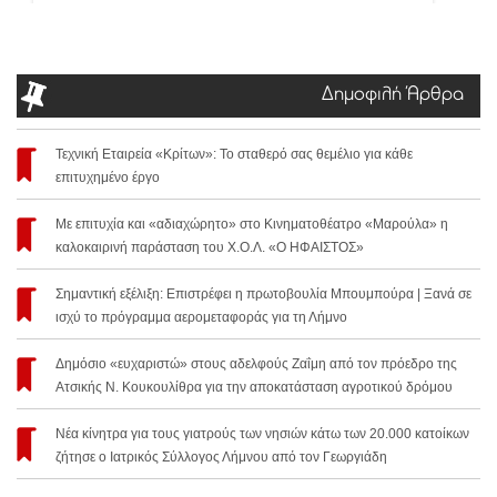
Δημοφιλή Άρθρα
Τεχνική Εταιρεία «Κρίτων»: Το σταθερό σας θεμέλιο για κάθε
επιτυχημένο έργο
Με επιτυχία και «αδιαχώρητο» στο Κινηματοθέατρο «Μαρούλα» η
καλοκαιρινή παράσταση του Χ.Ο.Λ. «Ο ΗΦΑΙΣΤΟΣ»
Σημαντική εξέλιξη: Επιστρέφει η πρωτοβουλία Μπουμπούρα | Ξανά σε
ισχύ το πρόγραμμα αερομεταφοράς για τη Λήμνο
Δημόσιο «ευχαριστώ» στους αδελφούς Ζαΐμη από τον πρόεδρο της
Ατσικής Ν. Κουκουλίθρα για την αποκατάσταση αγροτικού δρόμου
Νέα κίνητρα για τους γιατρούς των νησιών κάτω των 20.000 κατοίκων
ζήτησε ο Ιατρικός Σύλλογος Λήμνου από τον Γεωργιάδη