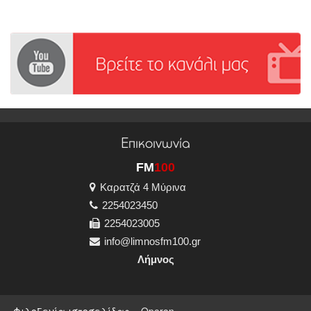
Επικοινωνία
FM
100
Καρατζά 4 Μύρινα
2254023450
2254023005
info@limnosfm100.gr
Λήμνος
Φιλοξενία ιστοσελίδας
Operon