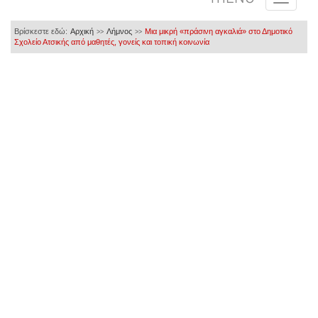
Βρίσκεστε εδώ:
Αρχική
Λήμνος
Μια μικρή «πράσινη αγκαλιά» στο Δημοτικό
>>
>>
Σχολείο Ατσικής από μαθητές, γονείς και τοπική κοινωνία