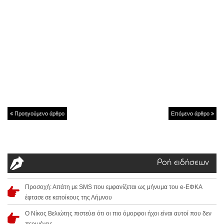
Προηγούμενο άρθρο
Επόμενο άρθρο
Ροή ειδήσεων
Προσοχή: Απάτη με SMS που εμφανίζεται ως μήνυμα του e-ΕΦΚΑ
έφτασε σε κατοίκους της Λήμνου
Ο Νίκος Βελιώτης πιστεύει ότι οι πιο όμορφοι ήχοι είναι αυτοί που δεν
περιμένεις