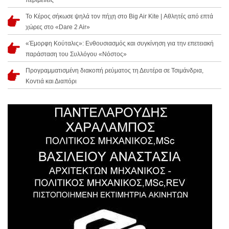
Το Κέρος σήκωσε ψηλά τον πήχη στο Big Air Kite | Αθλητές από επτά
χώρες στο «Dare 2 Air»
«Έμορφη Κούταλις»: Ενθουσιασμός και συγκίνηση για την επετειακή
παράσταση του Συλλόγου «Νόστος»
Προγραμματισμένη διακοπή ρεύματος τη Δευτέρα σε Τσιμάνδρια,
Κοντιά και Διαπόρι