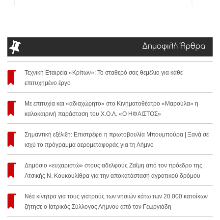
Δημοφιλή Άρθρα
Τεχνική Εταιρεία «Κρίτων»: Το σταθερό σας θεμέλιο για κάθε
επιτυχημένο έργο
Με επιτυχία και «αδιαχώρητο» στο Κινηματοθέατρο «Μαρούλα» η
καλοκαιρινή παράσταση του Χ.Ο.Λ. «Ο ΗΦΑΙΣΤΟΣ»
Σημαντική εξέλιξη: Επιστρέφει η πρωτοβουλία Μπουμπούρα | Ξανά σε
ισχύ το πρόγραμμα αερομεταφοράς για τη Λήμνο
Δημόσιο «ευχαριστώ» στους αδελφούς Ζαΐμη από τον πρόεδρο της
Ατσικής Ν. Κουκουλίθρα για την αποκατάσταση αγροτικού δρόμου
Νέα κίνητρα για τους γιατρούς των νησιών κάτω των 20.000 κατοίκων
ζήτησε ο Ιατρικός Σύλλογος Λήμνου από τον Γεωργιάδη