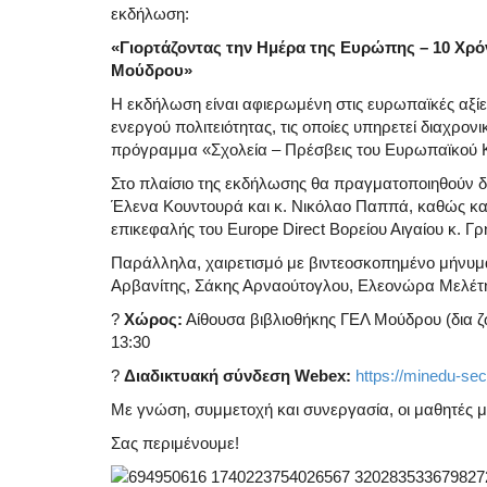
εκδήλωση:
«Γιορτάζοντας την Ημέρα της Ευρώπης – 10 Χρό
Μούδρου»
Η εκδήλωση είναι αφιερωμένη στις ευρωπαϊκές αξίες
ενεργού πολιτειότητας, τις οποίες υπηρετεί διαχρον
πρόγραμμα «Σχολεία – Πρέσβεις του Ευρωπαϊκού Κ
Στο πλαίσιο της εκδήλωσης θα πραγματοποιηθούν δ
Έλενα Κουντουρά και κ. Νικόλαο Παππά, καθώς και
επικεφαλής του Europe Direct Βορείου Αιγαίου κ. Γ
Παράλληλα, χαιρετισμό με βιντεοσκοπημένο μήνυμ
Αρβανίτης, Σάκης Αρναούτογλου, Ελεονώρα Μελέτ
?
Χώρος:
Αίθουσα βιβλιοθήκης ΓΕΛ Μούδρου (δια 
13:30
?
Διαδικτυακή σύνδεση Webex:
https://minedu-s
Με γνώση, συμμετοχή και συνεργασία, οι μαθητές μα
Σας περιμένουμε!