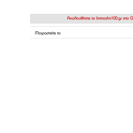
Ακολουθήστε το
limnosfm100.gr στο
Μοιραστείτε το