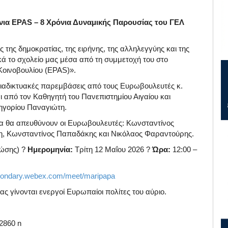
νια EPAS – 8 Χρόνια Δυναμικής Παρουσίας του ΓΕΛ
 της δημοκρατίας, της ειρήνης, της αλληλεγγύης και της
ικά το σχολείο μας μέσα από τη συμμετοχή του στο
οινοβουλίου (EPAS)».
ιαδικτυακές παρεμβάσεις από τους Ευρωβουλευτές κ.
 από τον Καθηγητή του Πανεπιστημίου Αιγαίου και
ρηγορίου Παναγιώτη.
α θα απευθύνουν οι Ευρωβουλευτές: Κωνσταντίνος
η, Κωνσταντίνος Παπαδάκης και Νικόλαος Φαραντούρης.
ζώσης) ?
Ημερομηνία:
Τρίτη 12 Μαΐου 2026 ?
Ώρα:
12:00 –
econdary.webex.com/meet/maripapa
ς γίνονται ενεργοί Ευρωπαίοι πολίτες του αύριο.