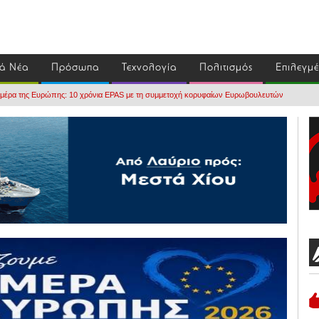
ά Νέα
Πρόσωπα
Τεχνολογία
Πολιτισμός
Επιλεγμ
 Ημέρα της Ευρώπης: 10 χρόνια EPAS με τη συμμετοχή κορυφαίων Ευρωβουλευτών