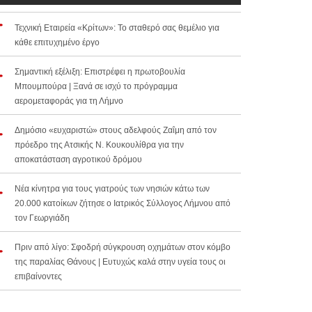
Τεχνική Εταιρεία «Κρίτων»: Το σταθερό σας θεμέλιο για
κάθε επιτυχημένο έργο
Σημαντική εξέλιξη: Επιστρέφει η πρωτοβουλία
Μπουμπούρα | Ξανά σε ισχύ το πρόγραμμα
αερομεταφοράς για τη Λήμνο
Δημόσιο «ευχαριστώ» στους αδελφούς Ζαΐμη από τον
πρόεδρο της Ατσικής Ν. Κουκουλίθρα για την
αποκατάσταση αγροτικού δρόμου
Νέα κίνητρα για τους γιατρούς των νησιών κάτω των
20.000 κατοίκων ζήτησε ο Ιατρικός Σύλλογος Λήμνου από
τον Γεωργιάδη
Πριν από λίγο: Σφοδρή σύγκρουση οχημάτων στον κόμβο
της παραλίας Θάνους | Ευτυχώς καλά στην υγεία τους οι
επιβαίνοντες