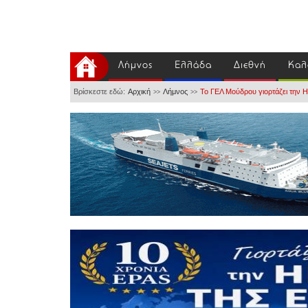
Λήμνος
Ελλάδα
Διεθνή
Καλ
Βρίσκεστε εδώ:
Αρχική
Λήμνος
Το ΓΕΛ Μούδρου γιορτάζει την
>>
>>