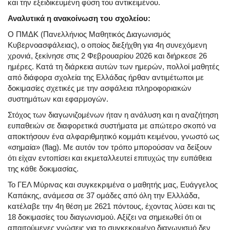
και την εξειδικευμένη φύση του αντικειμένου.
Αναλυτικά η ανακοίνωση του σχολείου:
Ο ΠΜΔΚ (Πανελλήνιος Μαθητικός Διαγωνισμός
Κυβερνοασφάλειας), ο οποίος διεξήχθη για 4η συνεχόμενη
χρονιά, ξεκίνησε στις 2 Φεβρουαρίου 2026 και διήρκεσε 26
ημέρες. Κατά τη διάρκεια αυτών των ημερών, πολλοί μαθητές
από διάφορα σχολεία της Ελλάδας ήρθαν αντιμέτωποι με
δοκιμασίες σχετικές με την ασφάλεια πληροφοριακών
συστημάτων και εφαρμογών.
Στόχος των διαγωνιζομένων ήταν η ανάλυση και η αναζήτηση
ευπαθειών σε διαφορετικά συστήματα με απώτερο σκοπό να
αποκτήσουν ένα αλφαριθμητικό κομμάτι κειμένου, γνωστό ως
«σημαία» (flag). Με αυτόν τον τρόπο μπορούσαν να δείξουν
ότι είχαν εντοπίσει και εκμεταλλευτεί επιτυχώς την ευπάθεια
της κάθε δοκιμασίας.
Το ΓΕΛ Μύρινας και συγκεκριμένα ο μαθητής μας, Ευάγγελος
Καπάκης, ανάμεσα σε 37 ομάδες από όλη την Ελλλάδα,
κατέλαβε την 4η θέση με 2621 πόντους, έχοντας λύσει και τις
18 δοκιμασίες του διαγωνισμού. Αξίζει να σημειωθεί ότι οι
απαιτούμενες γνώσεις για το συγκεκριμένο διαγωνισμό δεν