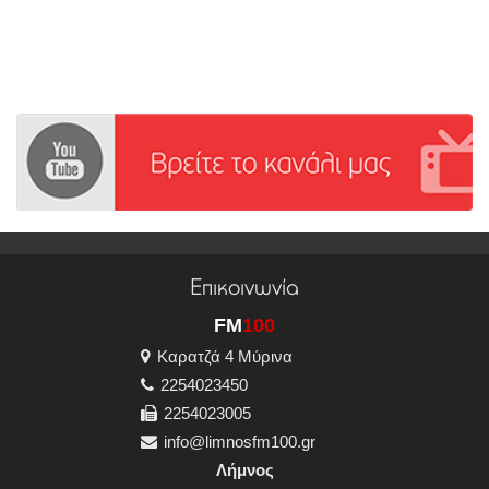
Επικοινωνία
FM
100
Καρατζά 4 Μύρινα
2254023450
2254023005
info@limnosfm100.gr
Λήμνος