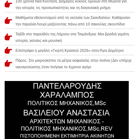
100 χρόνια Νέα Κούταλη: Διήμερος κύκλος ομιλιών στη Μύρινα για
την ιστορία, τις προσωπικότητες και τη διαγενεακή μνήμη
Μαθήματα εθελοντισμού από τη νεολαία των Σκανδαλίου: Καθάρισαν
την παραλία Λουρί μαζεύοντας πάνω από 10 σακούλες σκουπίδια
Ταξίδι στο παρελθόν της Λήμνου στα Τσιμάνδρια: Μια βραδιά γεμάτη
ιστορία, γεύσεις και μουσική
Επιστρέφει η μεγάλη «Γιορτή Κρασιού 2026» στον Άγιο Δημήτριο
Πάρος: Στο μικροσκόπιο τα μέτρα ασφαλείας στην πισίνα | Δεν υπήρχε
ναυαγοσώστης όταν πνίγηκε το 4χρονο αγόρι