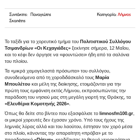
Συντάκτης: Παναγιώτης
Κατηγορία:
Λήμνος
Σκαπέτης
Το ταξίδι για το χορευτικό τμήμα του
Πολιτιστικού Συλλόγου
Τσιμανδρίων «Οι Κεχαγιάδες»
ξεκίνησε σήμερα, 12 Μαΐου,
και το κέφι δεν άργησε να «φουντώσει» ήδη από τα σαλόνια
του πλοίου.
Τα «μικρά χαμογελαστά πρόσωπα» του συλλόγου,
συνοδευόμενα από τη χοροδιδάσκαλό τους
Μαρία
Μπουλέτου
και μέλη της διοίκησης, ετοιμάζονται για την
πρώτη τους εμφάνιση εκτός Λήμνου, εκπροσωπώντας την
παράδοση του νησιού μας στη μεγάλη γιορτή της Θράκης, τα
«Ελευθέρια Κομοτηνής 2026»
.
Όπως θα δείτε στο βίντεο που εξασφάλισε το
limnosfm100.gr
,
οι μικροί χορευτές δεν έχασαν χρόνο. Υπό τους ήχους της
λημνιάς λύρας αλλά και του λαούτου, έστησαν τον χορό μέσα
στο πλοίο, κάνοντας την απαραίτητη «πρόβα» με το
παραδοσιακό
«Πάτμα»
, κερδίζοντας το θερμό χειροκρότημα