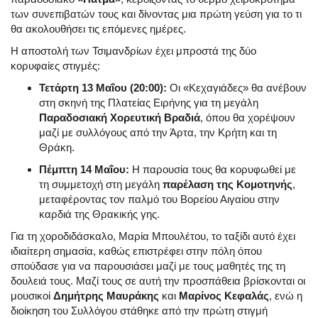
των συνεπιβατών τους και δίνοντας μια πρώτη γεύση για το τι
θα ακολουθήσει τις επόμενες ημέρες.
Η αποστολή των Τσιμανδρίων έχει μπροστά της δύο
κορυφαίες στιγμές:
Τετάρτη 13 Μαΐου (20:00):
Οι «Κεχαγιάδες» θα ανέβουν
στη σκηνή της Πλατείας Ειρήνης για τη μεγάλη
Παραδοσιακή Χορευτική Βραδιά
, όπου θα χορέψουν
μαζί με συλλόγους από την Άρτα, την Κρήτη και τη
Θράκη
.
Πέμπτη 14 Μαΐου:
Η παρουσία τους θα κορυφωθεί με
τη συμμετοχή στη μεγάλη
παρέλαση της Κομοτηνής
,
μεταφέροντας τον παλμό του Βορείου Αιγαίου στην
καρδιά της Θρακικής γης
.
Για τη χοροδιδάσκαλο, Μαρία Μπουλέτου, το ταξίδι αυτό έχει
ιδιαίτερη σημασία, καθώς επιστρέφει στην πόλη όπου
σπούδασε για να παρουσιάσει μαζί με τους μαθητές της τη
δουλειά τους
. Μαζί τους σε αυτή την προσπάθεια βρίσκονται οι
μουσικοί
Δημήτρης Μαυράκης
και
Μαρίνος Κεφαλάς
, ενώ η
διοίκηση του Συλλόγου στάθηκε από την πρώτη στιγμή