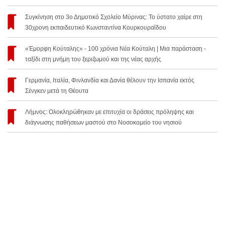
Συγκίνηση στο 3ο Δημοτικό Σχολείο Μύρινας: Το ύστατο χαίρε στη
30χρονη εκπαιδευτικό Κωνσταντίνα Κουρκουραΐδου
«Έμορφη Κούταλης» - 100 χρόνια Νέα Κούταλη | Μια παράσταση -
ταξίδι στη μνήμη του ξεριζωμού και της νέας αρχής
Γερμανία, Ιταλία, Φινλανδία και Δανία θέλουν την Ισπανία εκτός
Σένγκεν μετά τη Θέουτα
Λήμνος: Ολοκληρώθηκαν με επιτυχία οι δράσεις πρόληψης και
διάγνωσης παθήσεων μαστού στο Νοσοκομείο του νησιού