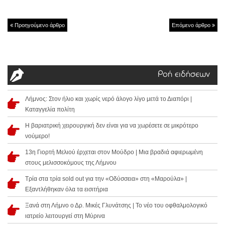
Προηγούμενο άρθρο
Επόμενο άρθρο
Ροή ειδήσεων
Λήμνος: Στον ήλιο και χωρίς νερό άλογο λίγο μετά το Διαπόρι |
Καταγγελία πολίτη
Η βαριατρική χειρουργική δεν είναι για να χωρέσετε σε μικρότερο
νούμερο!
13η Γιορτή Μελιού έρχεται στον Μούδρο | Μια βραδιά αφιερωμένη
στους μελισσοκόμους της Λήμνου
Τρία στα τρία sold out για την «Οδύσσεια» στη «Μαρούλα» |
Εξαντλήθηκαν όλα τα εισιτήρια
Ξανά στη Λήμνο ο Δρ. Μικές Γλυνάτσης | Το νέο του οφθαλμολογικό
ιατρείο λειτουργεί στη Μύρινα