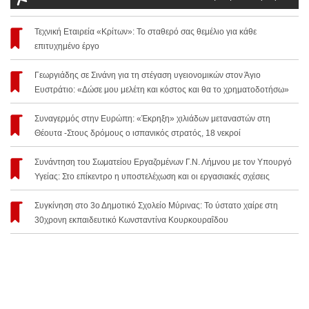
Τεχνική Εταιρεία «Κρίτων»: Το σταθερό σας θεμέλιο για κάθε
επιτυχημένο έργο
Γεωργιάδης σε Σινάνη για τη στέγαση υγειονομικών στον Άγιο
Ευστράτιο: «Δώσε μου μελέτη και κόστος και θα το χρηματοδοτήσω»
Συναγερμός στην Ευρώπη: «Έκρηξη» χιλιάδων μεταναστών στη
Θέουτα -Στους δρόμους ο ισπανικός στρατός, 18 νεκροί
Συνάντηση του Σωματείου Εργαζομένων Γ.Ν. Λήμνου με τον Υπουργό
Υγείας: Στο επίκεντρο η υποστελέχωση και οι εργασιακές σχέσεις
Συγκίνηση στο 3ο Δημοτικό Σχολείο Μύρινας: Το ύστατο χαίρε στη
30χρονη εκπαιδευτικό Κωνσταντίνα Κουρκουραΐδου