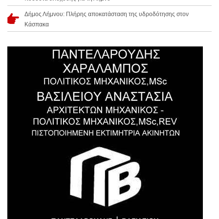
Δήμος Λήμνου: Πλήρης αποκατάσταση της υδροδότησης στον
Κάσπακα