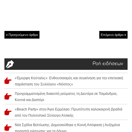
Προηγούμενο άρθρο
Επόμενο άρθρο
Ροή ειδήσεων
«Έμορφη Κούταλις»: Ενθουσιασμός και συγκίνηση για την επετειακή
παράσταση του Συλλόγου «Νόστος»
Προγραμματισμένη διακοπή ρεύματος τη Δευτέρα σε Τσιμάνδρια,
Κοντιά και Διαπόρι
«Beach Party» στον Άγιο Ερμόλαο: Πρωτότυπη καλοκαιρινή βραδιά
από τον Πολιτιστικό Σύλλογο Ατσικής
Νέα Σχέδια Βελτίωσης: Δημοσιεύθηκε η Κοινή Απόφαση | Αυξημένα
ποσοστά ενίσχυσης για τη Λήμνο