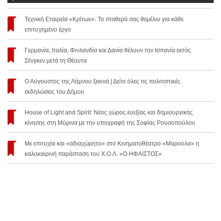
Τεχνική Εταιρεία «Κρίτων»: Το σταθερό σας θεμέλιο για κάθε
επιτυχημένο έργο
Γερμανία, Ιταλία, Φινλανδία και Δανία θέλουν την Ισπανία εκτός
Σένγκεν μετά τη Θέουτα
Ο Αύγουστος της Λήμνου ξεκινά | Δείτε όλες τις πολιτιστικές
εκδηλώσεις του Δήμου
House of Light and Spirit: Νέος χώρος ευεξίας και δημιουργικής
κίνησης στη Μύρινα με την υπογραφή της Σοφίας Ρουσοπούλου
Με επιτυχία και «αδιαχώρητο» στο Κινηματοθέατρο «Μαρούλα» η
καλοκαιρινή παράσταση του Χ.Ο.Λ. «Ο ΗΦΑΙΣΤΟΣ»