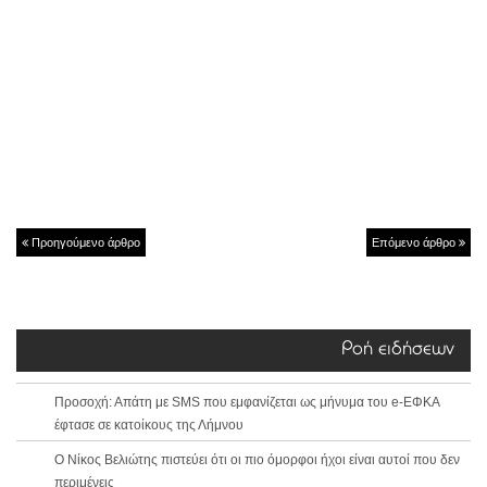
Προηγούμενο άρθρο
Επόμενο άρθρο
Ροή ειδήσεων
Προσοχή: Απάτη με SMS που εμφανίζεται ως μήνυμα του e-ΕΦΚΑ
έφτασε σε κατοίκους της Λήμνου
Ο Νίκος Βελιώτης πιστεύει ότι οι πιο όμορφοι ήχοι είναι αυτοί που δεν
περιμένεις