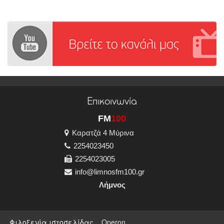
Επικοινωνία
FM
100
Καρατζά 4 Μύρινα
2254023450
2254023005
info@limnosfm100.gr
Λήμνος
Φιλοξενία ιστοσελίδας
Operon