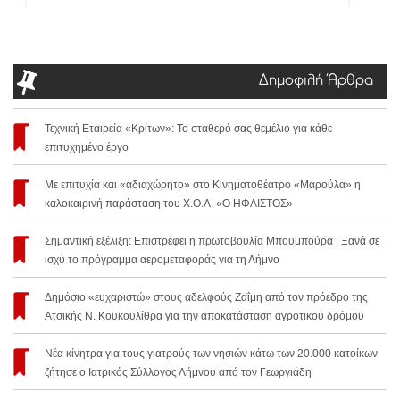
Δημοφιλή Άρθρα
Τεχνική Εταιρεία «Κρίτων»: Το σταθερό σας θεμέλιο για κάθε
επιτυχημένο έργο
Με επιτυχία και «αδιαχώρητο» στο Κινηματοθέατρο «Μαρούλα» η
καλοκαιρινή παράσταση του Χ.Ο.Λ. «Ο ΗΦΑΙΣΤΟΣ»
Σημαντική εξέλιξη: Επιστρέφει η πρωτοβουλία Μπουμπούρα | Ξανά σε
ισχύ το πρόγραμμα αερομεταφοράς για τη Λήμνο
Δημόσιο «ευχαριστώ» στους αδελφούς Ζαΐμη από τον πρόεδρο της
Ατσικής Ν. Κουκουλίθρα για την αποκατάσταση αγροτικού δρόμου
Νέα κίνητρα για τους γιατρούς των νησιών κάτω των 20.000 κατοίκων
ζήτησε ο Ιατρικός Σύλλογος Λήμνου από τον Γεωργιάδη