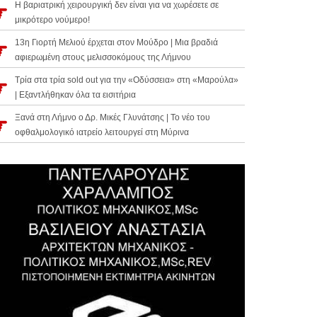
Η βαριατρική χειρουργική δεν είναι για να χωρέσετε σε
μικρότερο νούμερο!
13η Γιορτή Μελιού έρχεται στον Μούδρο | Μια βραδιά
αφιερωμένη στους μελισσοκόμους της Λήμνου
Τρία στα τρία sold out για την «Οδύσσεια» στη «Μαρούλα»
| Εξαντλήθηκαν όλα τα εισιτήρια
Ξανά στη Λήμνο ο Δρ. Μικές Γλυνάτσης | Το νέο του
οφθαλμολογικό ιατρείο λειτουργεί στη Μύρινα