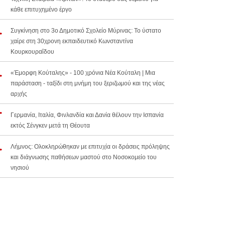
κάθε επιτυχημένο έργο
Συγκίνηση στο 3ο Δημοτικό Σχολείο Μύρινας: Το ύστατο
χαίρε στη 30χρονη εκπαιδευτικό Κωνσταντίνα
Κουρκουραΐδου
«Έμορφη Κούταλης» - 100 χρόνια Νέα Κούταλη | Μια
παράσταση - ταξίδι στη μνήμη του ξεριζωμού και της νέας
αρχής
Γερμανία, Ιταλία, Φινλανδία και Δανία θέλουν την Ισπανία
εκτός Σένγκεν μετά τη Θέουτα
Λήμνος: Ολοκληρώθηκαν με επιτυχία οι δράσεις πρόληψης
και διάγνωσης παθήσεων μαστού στο Νοσοκομείο του
νησιού