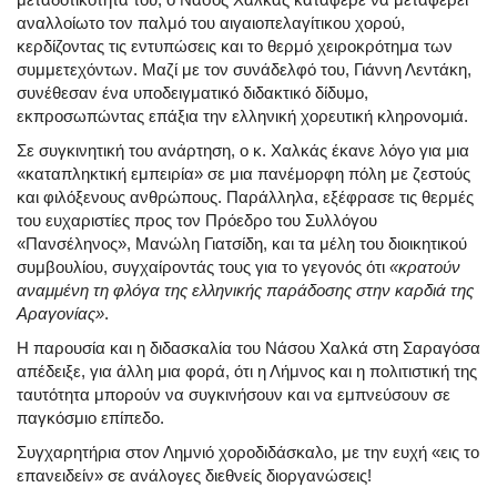
αναλλοίωτο τον παλμό του αιγαιοπελαγίτικου χορού,
κερδίζοντας τις εντυπώσεις και το θερμό χειροκρότημα των
συμμετεχόντων. Μαζί με τον συνάδελφό του, Γιάννη Λεντάκη,
συνέθεσαν ένα υποδειγματικό διδακτικό δίδυμο,
εκπροσωπώντας επάξια την ελληνική χορευτική κληρονομιά.
Σε συγκινητική του ανάρτηση, ο κ. Χαλκάς έκανε λόγο για μια
«καταπληκτική εμπειρία» σε μια πανέμορφη πόλη με ζεστούς
και φιλόξενους ανθρώπους. Παράλληλα, εξέφρασε τις θερμές
του ευχαριστίες προς τον Πρόεδρο του Συλλόγου
«Πανσέληνος», Μανώλη Γιατσίδη, και τα μέλη του διοικητικού
συμβουλίου, συγχαίροντάς τους για το γεγονός ότι
«κρατούν
αναμμένη τη φλόγα της ελληνικής παράδοσης στην καρδιά της
Αραγονίας»
.
Η παρουσία και η διδασκαλία του Νάσου Χαλκά στη Σαραγόσα
απέδειξε, για άλλη μια φορά, ότι η Λήμνος και η πολιτιστική της
ταυτότητα μπορούν να συγκινήσουν και να εμπνεύσουν σε
παγκόσμιο επίπεδο.
Συγχαρητήρια στον Λημνιό χοροδιδάσκαλο, με την ευχή «εις το
επανειδείν» σε ανάλογες διεθνείς διοργανώσεις!