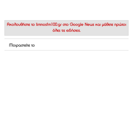
Ακολουθήστε το
limnosfm100.gr στο Google News
και μάθετε πρώτοι
όλες τις ειδήσεις.
Μοιραστείτε το