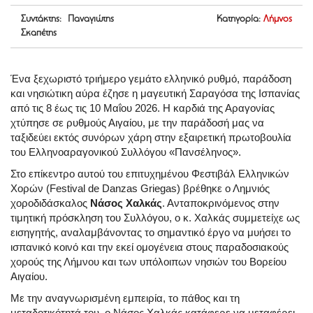
Συντάκτης: Παναγιώτης
Κατηγορία:
Λήμνος
Σκαπέτης
Ένα ξεχωριστό τριήμερο γεμάτο ελληνικό ρυθμό, παράδοση
και νησιώτικη αύρα έζησε η μαγευτική Σαραγόσα της Ισπανίας
από τις 8 έως τις 10 Μαΐου 2026. Η καρδιά της Αραγονίας
χτύπησε σε ρυθμούς Αιγαίου, με την παράδοσή μας να
ταξιδεύει εκτός συνόρων χάρη στην εξαιρετική πρωτοβουλία
του Ελληνοαραγονικού Συλλόγου «Πανσέληνος».
Στο επίκεντρο αυτού του επιτυχημένου Φεστιβάλ Ελληνικών
Χορών (Festival de Danzas Griegas) βρέθηκε ο Λημνιός
χοροδιδάσκαλος
Νάσος Χαλκάς
. Ανταποκρινόμενος στην
τιμητική πρόσκληση του Συλλόγου, ο κ. Χαλκάς συμμετείχε ως
εισηγητής, αναλαμβάνοντας το σημαντικό έργο να μυήσει το
ισπανικό κοινό και την εκεί ομογένεια στους παραδοσιακούς
χορούς της Λήμνου και των υπόλοιπων νησιών του Βορείου
Αιγαίου.
Με την αναγνωρισμένη εμπειρία, το πάθος και τη
μεταδοτικότητά του, ο Νάσος Χαλκάς κατάφερε να μεταφέρει