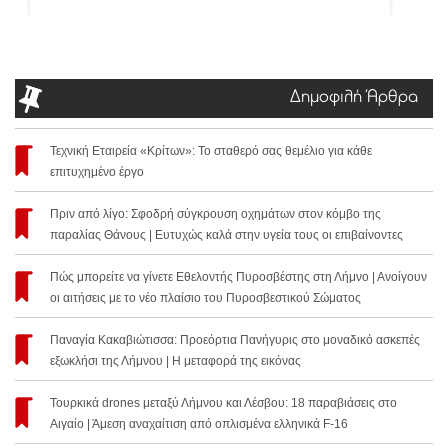
Δημοφιλή Άρθρα
Τεχνική Εταιρεία «Κρίτων»: Το σταθερό σας θεμέλιο για κάθε
επιτυχημένο έργο
Πριν από λίγο: Σφοδρή σύγκρουση οχημάτων στον κόμβο της
παραλίας Θάνους | Ευτυχώς καλά στην υγεία τους οι επιβαίνοντες
Πώς μπορείτε να γίνετε Εθελοντής Πυροσβέστης στη Λήμνο | Ανοίγουν
οι αιτήσεις με το νέο πλαίσιο του Πυροσβεστικού Σώματος
Παναγία Κακαβιώτισσα: Προεόρτια Πανήγυρις στο μοναδικό ασκεπές
εξωκλήσι της Λήμνου | Η μεταφορά της εικόνας
Τουρκικά drones μεταξύ Λήμνου και Λέσβου: 18 παραβιάσεις στο
Αιγαίο | Άμεση αναχαίτιση από οπλισμένα ελληνικά F-16