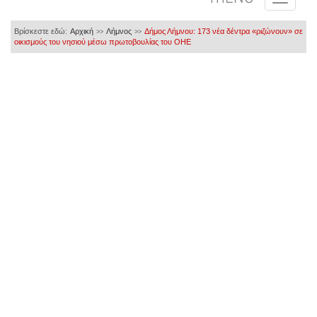
Βρίσκεστε εδώ:
Αρχική
Λήμνος
Δήμος Λήμνου: 173 νέα δέντρα «ριζώνουν» σε
>>
>>
οικισμούς του νησιού μέσω πρωτοβουλίας του ΟΗΕ