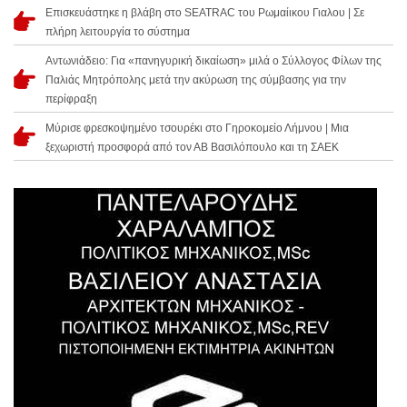
Επισκευάστηκε η βλάβη στο SEATRAC του Ρωμαίικου Γιαλου | Σε
πλήρη λειτουργία το σύστημα
Αντωνιάδειο: Για «πανηγυρική δικαίωση» μιλά ο Σύλλογος Φίλων της
Παλιάς Μητρόπολης μετά την ακύρωση της σύμβασης για την
περίφραξη
Μύρισε φρεσκοψημένο τσουρέκι στο Γηροκομείο Λήμνου | Μια
ξεχωριστή προσφορά από τον ΑΒ Βασιλόπουλο και τη ΣΑΕΚ