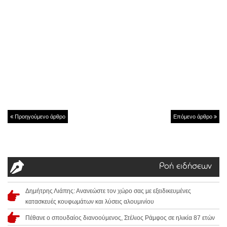
Προηγούμενο άρθρο
Επόμενο άρθρο
Ροή ειδήσεων
Δημήτρης Λιάπης: Ανανεώστε τον χώρο σας με εξειδικευμένες
κατασκευές κουφωμάτων και λύσεις αλουμινίου
Πέθανε ο σπουδαίος διανοούμενος, Στέλιος Ράμφος σε ηλικία 87 ετών