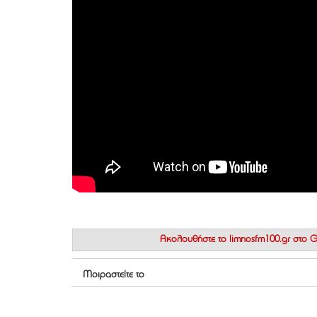
Ακολουθήστε το
limnosfm100.gr στο
Μοιραστείτε το