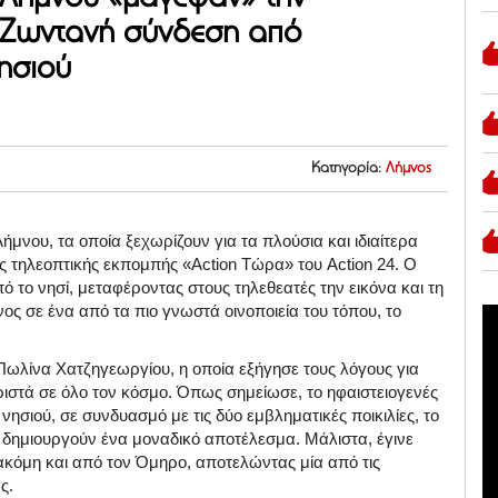
| Ζωντανή σύνδεση από
νησιού
Κατηγορία:
Λήμνος
μνου, τα οποία ξεχωρίζουν για τα πλούσια και ιδιαίτερα
 τηλεοπτικής εκπομπής «Action Τώρα» του Action 24. Ο
το νησί, μεταφέροντας στους τηλεθεατές την εικόνα και τη
ος σε ένα από τα πιο γνωστά οινοποιεία του τόπου, το
, Πωλίνα Χατζηγεωργίου
, η οποία εξήγησε τους λόγους για
ριστά σε όλο τον κόσμο
.
Όπως σημείωσε, το ηφαιστειογενές
 νησιού, σε συνδυασμό με τις δύο εμβληματικές ποικιλίες, το
, δημιουργούν ένα μοναδικό αποτέλεσμα
.
Μάλιστα, έγινε
 ακόμη και από τον Όμηρο, αποτελώντας μία από τις
ως
.