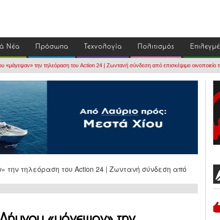
ά Νέα
Πρόσωπα
Τεχνολογία
Πολιτισμός
Επιλεγμ
ου «μάγεψαν» την τηλεόραση του Action 24 | Ζωντανή σύνδεση από επισκέψιμο οινοποιείο τ
 Λήμνου «μάγεψαν» την