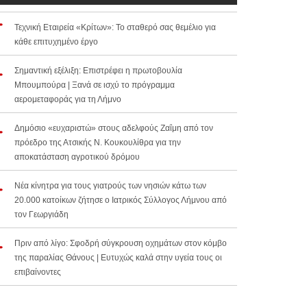
Τεχνική Εταιρεία «Κρίτων»: Το σταθερό σας θεμέλιο για
κάθε επιτυχημένο έργο
Σημαντική εξέλιξη: Επιστρέφει η πρωτοβουλία
Μπουμπούρα | Ξανά σε ισχύ το πρόγραμμα
αερομεταφοράς για τη Λήμνο
Δημόσιο «ευχαριστώ» στους αδελφούς Ζαΐμη από τον
πρόεδρο της Ατσικής Ν. Κουκουλίθρα για την
αποκατάσταση αγροτικού δρόμου
Νέα κίνητρα για τους γιατρούς των νησιών κάτω των
20.000 κατοίκων ζήτησε ο Ιατρικός Σύλλογος Λήμνου από
τον Γεωργιάδη
Πριν από λίγο: Σφοδρή σύγκρουση οχημάτων στον κόμβο
της παραλίας Θάνους | Ευτυχώς καλά στην υγεία τους οι
επιβαίνοντες