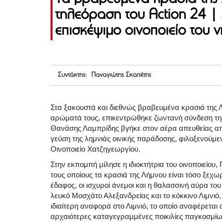
τηλεόραση του Action 24 
επισκέψιμο οινοποιείο του 
Συντάκτης: Παναγιώτης Σκαπέτης
Στα ξακουστά και διεθνώς βραβευμένα κρασιά της Λή
αρώματά τους, επικεντρώθηκε ζωντανή σύνδεση της
Θανάσης Λαμπρίδης βγήκε στον αέρα απευθείας από 
γεύση της λημνιάς οινικής παράδοσης, φιλοξενούμεν
Οινοποιείο Χατζηγεωργίου.
Στην εκπομπή μίλησε η ιδιοκτήτρια του οινοποιείου
τους οποίους τα κρασιά της Λήμνου είναι τόσο ξεχω
έδαφος, οι ισχυροί άνεμοι και η θαλασσινή αύρα του
λευκό Μοσχάτο Αλεξανδρείας και το κόκκινο Λιμνιό
ιδιαίτερη αναφορά στο Λιμνιό, το οποίο αναφέρεται
αρχαιότερες καταγεγραμμένες ποικιλίες παγκοσμί