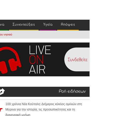
ένα
Συνεντεύξεις
Υγεία
Απόψεις
ου νησιού
Ροή ειδήσεων
100 χρόνια Νέα Κούταλη: Διήμερος κύκλος ομιλιών στη
Μύρινα για την ιστορία, τις προσωπικότητες και τη
διαγενεακή μνήμη