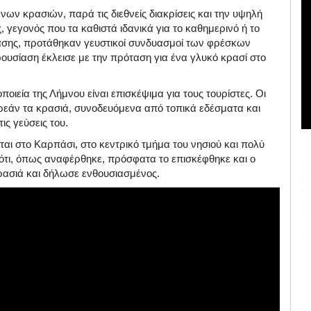
ν κρασιών, παρά τις διεθνείς διακρίσεις και την υψηλή
υς, γεγονός που τα καθιστά ιδανικά για το καθημερινό ή το
ίασης, προτάθηκαν γευστικοί συνδυασμοί των φρέσκων
υσίαση έκλεισε με την πρόταση για ένα γλυκό κρασί στο
οποιεία της Λήμνου είναι επισκέψιμα για τους τουρίστες
.
Οι
ρεάν τα κρασιά, συνοδευόμενα από τοπικά εδέσματα και
ις γεύσεις του
.
εται στο Καρπάσι, στο κεντρικό τμήμα του νησιού και πολύ
ί ότι, όπως αναφέρθηκε, πρόσφατα το επισκέφθηκε και ο
κρασιά και δήλωσε ενθουσιασμένος
.