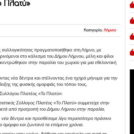
ο Πλατύ»
Κατηγορία:
Λήμνος
ης συλλογικότητας πραγματοποιήθηκε στη Λήμνο, με
ινόμενοι στο κάλεσμα του Δήμου Λήμνου, μέλη και φίλοι
κεντρώθηκαν στην παραλία του χωριού για μια εθελοντική
οντας νέα δέντρα και στέλνοντας ένα ηχηρό μήνυμα για την
ειξης της φυσικής ομορφιάς του τόπου τους.
 Συλλόγου Πλατέος «Το Πλατύ»:
τιστικός Σύλλογος Πλατέος «Το Πλατύ» συμμετείχε στην
μετά από προτροπή του Δήμου Λήμνου στην παραλία.
ε νέα δέντρα και προσθέσαμε λίγο περισσότερο πράσινο
ιο όμορφο και ζωντανό τα επόμενα χρόνια.
 αφιέρωσαν χρόνο, διάθεση και χαμόγελο για αυτή τη