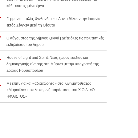
κάθε επιτυχημένο έργο
Γερμανία, Ιταλία, Φινλανδία και Δανία θέλουν την Ισπανία
εκτός Σένγκεν μετά τη Θέουτα
Ο Αύγουστος της Λήμνου ξεκινά | Δείτε όλες τις πολιτιστικές
εκδηλώσεις του Δήμου
House of Light and Spirit: Νέος χώρος ευεξίας και
δημιουργικής κίνησης στη Μύρινα με την υπογραφή της
Σοφίας Ρουσοπούλου
Με επιτυχία και «αδιαχώρητο» στο Κινηματοθέατρο
«Μαρούλα» η καλοκαιρινή παράσταση του Χ.Ο.Λ. «Ο
ΗΦΑΙΣΤΟΣ»