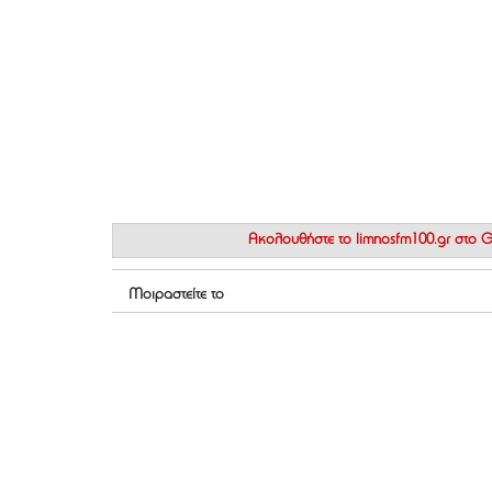
Ακολουθήστε το
limnosfm100.gr στο
Μοιραστείτε το