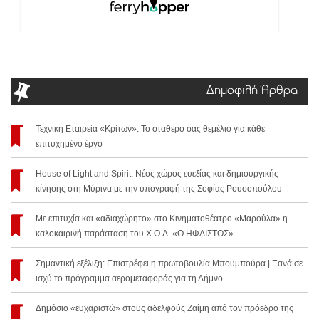
Δημοφιλή Άρθρα
Τεχνική Εταιρεία «Κρίτων»: Το σταθερό σας θεμέλιο για κάθε
επιτυχημένο έργο
House of Light and Spirit: Νέος χώρος ευεξίας και δημιουργικής
κίνησης στη Μύρινα με την υπογραφή της Σοφίας Ρουσοπούλου
Με επιτυχία και «αδιαχώρητο» στο Κινηματοθέατρο «Μαρούλα» η
καλοκαιρινή παράσταση του Χ.Ο.Λ. «Ο ΗΦΑΙΣΤΟΣ»
Σημαντική εξέλιξη: Επιστρέφει η πρωτοβουλία Μπουμπούρα | Ξανά σε
ισχύ το πρόγραμμα αερομεταφοράς για τη Λήμνο
Δημόσιο «ευχαριστώ» στους αδελφούς Ζαΐμη από τον πρόεδρο της