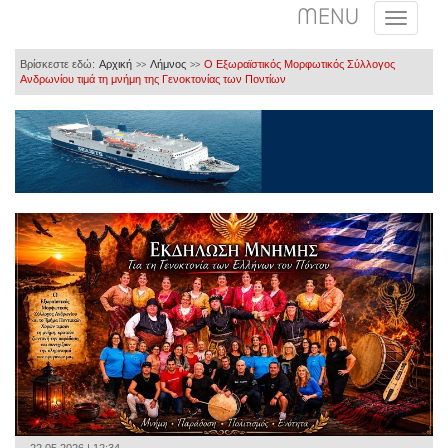
MENU
Βρίσκεστε εδώ:
Αρχική
Λήμνος
Ο Εξωραϊστικός Μορφωτικός Σύλλογος
>>
>>
Ανδρωνίου τιμά τη μνήμη της Γενοκτονίας των Ποντίων