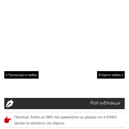
Προηγούμενο άρθρο
Επόμενο άρθρο
Ροή ειδήσεων
Προσοχή: Απάτη με SMS που εμφανίζεται ως μήνυμα του e-ΕΦΚΑ
έφτασε σε κατοίκους της Λήμνου