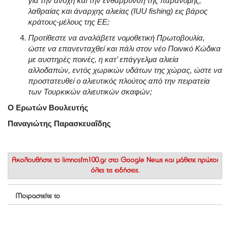
για την ανοχή και την ενθάρρυνση της παράνομης,
λαθραίας και άναρχης αλιείας (IUU fishing) εις βάρος
κράτους-μέλους της ΕΕ;
Προτίθεστε να αναλάβετε νομοθετική Πρωτοβουλία,
ώστε να επανενταχθεί και πάλι στον νέο Ποινικό Κώδικα
με αυστηρές ποινές, η κατ’ επάγγελμα αλιεία
αλλοδαπών, εντός χωρικών υδάτων της χώρας, ώστε να
προστατευθεί ο αλιευτικός πλούτος από την πειρατεία
των Τουρκικών αλιευτικών σκαφών;
Ο Ερωτών Βουλευτής
Παναγιώτης Παρασκευαΐδης
Ακολουθήστε το
limnosfm100.gr στο Google News
και μάθετε πρώτοι
όλες τις ειδήσεις.
Μοιραστείτε το