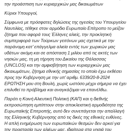
την προάσπιση των κυριαρχικών μας δικαιωμάτων
Κύριοι Υπουργοί,
Σύμφωνα με πρόσφατες δηλώσεις της ηγεσίας του Υπουργείου
Ναυτιλίας, τέθηκε στον αρμόδιο Ευρωπαίο Επίτροπο το μείζον
ζήτημα που αφορά τους Έλληνες αλιείς, την προκλητική
συμπεριφορά των Τούρκων γειτόνων μας σχετικά με την
παράνομη κατ’ επάγγελμα αλιεία εντός των χωρικών μας
υδάτων ακόμη και σε απόσταση 1 μιλίου από τις ακτές των
νησιών μας, τη μη τήρηση του Δικαίου της Θάλασσας
(UNCLOS) και την αμφισβήτηση των κυριαρχικών μας
δικαιωμάτων, ζήτημα εθνικής σημασίας το οποίο έχω εκθέσει
προς την Κυβέρνηση με την υπ’ αριθμ. 6339/20-8-2024
ΕΡΩΤΗΣΗ μου στη Βουλή, χωρίς ωστόσο μέχρι σήμερα να έχει
επιλυθεί το πρόβλημα και αναγκάζομαι να επανέλθω.
Παρότι η Κοινή Αλιευτική Πολιτική (ΚΑΠ) και η διεθνής
εκπροσώπηση εμπίπτουν στην αποκλειστική αρμοδιότητα της
Ευρωπαϊκής Επιτροπής, αυτό δεν συνεπάγεται την απαλλαγή
της Ελληνικής Κυβέρνησης από τις δικές της εθνικές ευθύνες.
Η απλή ενημέρωση των ευρωπαϊκών θεσμών δεν αρκεί για
την προστασία των αλιέων μας, ιδιαίτερα στα νησιά του