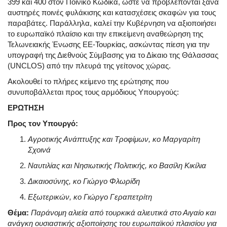
399 και 400 στον Ποινικό Κώδικα, ώστε να προβλέπονται ξανά
αυστηρές ποινές φυλάκισης και κατασχέσεις σκαφών για τους
παραβάτες. Παράλληλα, καλεί την Κυβέρνηση να αξιοποιήσει
το ευρωπαϊκό πλαίσιο και την επικείμενη αναθεώρηση της
Τελωνειακής Ένωσης ΕΕ-Τουρκίας, ασκώντας πίεση για την
υπογραφή της Διεθνούς Σύμβασης για το Δίκαιο της Θάλασσας
(UNCLOS) από την πλευρά της γείτονος χώρας.
Ακολουθεί το πλήρες κείμενο της ερώτησης που
συνυποβάλλεται προς τους αρμόδιους Υπουργούς:
ΕΡΩΤΗΣΗ
Προς τον Υπουργό:
Αγροτικής Ανάπτυξης και Τροφίμων, κο Μαργαρίτη
Σχοινά
Ναυτιλίας και Νησιωτικής Πολιτικής, κο Βασίλη Κικίλια
Δικαιοσύνης, κο Γιώργο Φλωρίδη
Εξωτερικών, κο Γιώργο Γεραπετρίτη
Θέμα:
Παράνομη αλιεία από τουρκικά αλιευτικά στο Αιγαίο και
ανάγκη ουσιαστικής αξιοποίησης του ευρωπαϊκού πλαισίου για