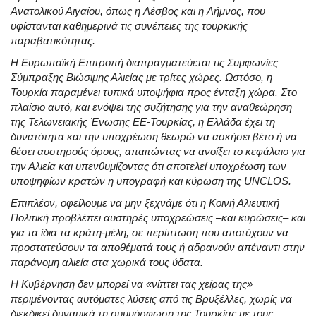
Ανατολικού Αιγαίου, όπως η Λέσβος και η Λήμνος, που
υφίστανται καθημερινά τις συνέπειες της τουρκικής
παραβατικότητας.
Η Ευρωπαϊκή Επιτροπή διαπραγματεύεται τις Συμφωνίες
Σύμπραξης Βιώσιμης Αλιείας με τρίτες χώρες. Ωστόσο, η
Τουρκία παραμένει τυπικά υποψήφια προς ένταξη χώρα. Στο
πλαίσιο αυτό, και ενόψει της συζήτησης για την αναθεώρηση
της Τελωνειακής Ένωσης ΕΕ-Τουρκίας, η Ελλάδα έχει τη
δυνατότητα και την υποχρέωση θεωρώ να ασκήσει βέτο ή να
θέσει αυστηρούς όρους, απαιτώντας να ανοίξει το κεφάλαιο για
την Αλιεία και υπενθυμίζοντας ότι αποτελεί υποχρέωση των
υποψηφίων κρατών η υπογραφή και κύρωση της UNCLOS.
Επιπλέον, οφείλουμε να μην ξεχνάμε ότι η Κοινή Αλιευτική
Πολιτική προβλέπει αυστηρές υποχρεώσεις –και κυρώσεις– και
για τα ίδια τα κράτη-μέλη, σε περίπτωση που αποτύχουν να
προστατεύσουν τα αποθέματά τους ή αδρανούν απέναντι στην
παράνομη αλιεία στα χωρικά τους ύδατα.
Η Κυβέρνηση δεν μπορεί να «νίπτει τας χείρας της»
περιμένοντας αυτόματες λύσεις από τις Βρυξέλλες, χωρίς να
διεκδικεί δυναμικά τη συμμόρφωση της Τουρκίας με τους