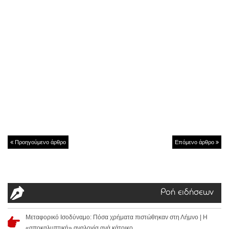
Προηγούμενο άρθρο
Επόμενο άρθρο
Ροή ειδήσεων
Μεταφορικό Ισοδύναμο: Πόσα χρήματα πιστώθηκαν στη Λήμνο | Η
«αποκαλυπτική» αναλογία ανά κάτοικο