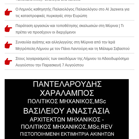
Ο Λημνιός καθηγητής Παλαιολόγος Παλαιολόγου στο Al Jazeera για
τις καταστροφικές πυρκαγιές στην Ευρώπη
Παράταση εργασιών και τοποθέτησης σκαλωσιών στη Μύρινα | Τι
πρέπει να προσέχουν οι διερχόμενοι
Συναυλία αγάπης και αλληλεγγύης στη Μύρινα από την Ιερά
Μητρόπολη Λήμνου με τον Πάνο Λαντούρη και τη Μάλαμα Σεβαστού
Στους λογαριασμούς των οικοδόμων της Λήμνου το Αδειοδωρόσημο
Αυγούστου την Παρασκευή 7 Αυγούστου