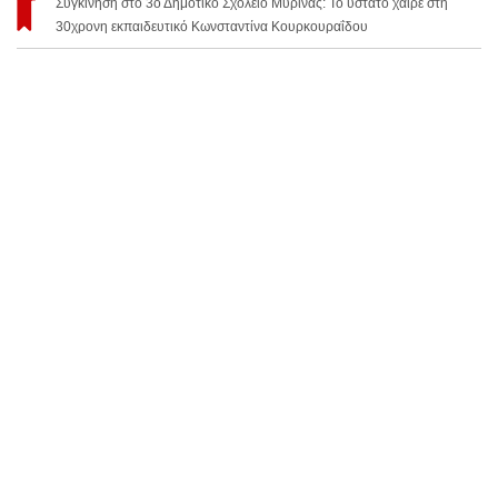
Συγκίνηση στο 3ο Δημοτικό Σχολείο Μύρινας: Το ύστατο χαίρε στη
30χρονη εκπαιδευτικό Κωνσταντίνα Κουρκουραΐδου