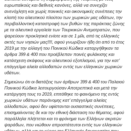
ευρωπαϊκούς και διεθνείς κανόνες, αλλά να συνεχίζει
ανενόχλητη και χωρίς ποινικές και οικονομικές συνέπειες την
κλοπή του αλιευτικού πλούτου των χωρικών μας υδάτων, την
περιβαλλοντική καταστροφή των βυθών της παράκτιας ζώνης
με τα αλιευτικά εργαλεία των Τουρκικών Ανεμοτρατών, που
ψαρεύουν προκλητικά ενίοτε και σε 1 μίλι, από τις ελληνικές
ακτές των νησιών μας!!!!, αφού γνωρίζουν ήδη ότι από το έτος
2019 με την αλλαγή του Ποινικού Κώδικα καταργήθηκαν τα
άρθρα 399 & 400 που προέβλεπαν ποινές φυλάκισης και
κατάσχεση σκάφους και αλιευτικού εξοπλισμού, για την κατ’
επάγγελμα αλιεία αλλοδαπών εντός των ελληνικών χωρικών
υδάτων.
Σημειώνω ότι οι διατάξεις των άρθρων 399 & 400 του Παλαιού
Ποινικού Κώδικα λειτουργούσαν Αποτρεπτικά και μετά την
κατάργηση τους το 2019, επιτάθηκε το φαινόμενο της εντός
χωρικών υδάτων παράνομης κατ’ επάγγελμα αλιείας
αλλοδαπών, αφού δεν υφίστανται ουσιαστικές συνέπειες,
επισημαίνοντας δε και την εθνική διάσταση του θέματος, αφού
παράλληλα πλήττεται και το φρόνημα των Ελλήνων ακριτών
ψαράδων, που νιώθουν απροστάτευτοι εντός των ελληνικών
υδάτων, αλλά και το κύρος της Ελληνικής Δημοκρατίας που