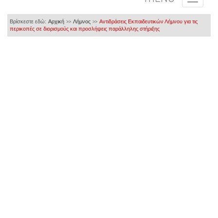
Βρίσκεστε εδώ:
Αρχική
Λήμνος
Αντιδράσεις Εκπαιδευτικών Λήμνου για τις
>>
>>
περικοπές σε διορισμούς και προσλήψεις παράλληλης στήριξης