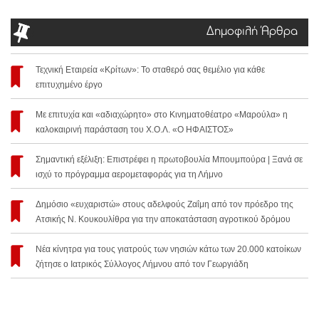
Δημοφιλή Άρθρα
Τεχνική Εταιρεία «Κρίτων»: Το σταθερό σας θεμέλιο για κάθε
επιτυχημένο έργο
Με επιτυχία και «αδιαχώρητο» στο Κινηματοθέατρο «Μαρούλα» η
καλοκαιρινή παράσταση του Χ.Ο.Λ. «Ο ΗΦΑΙΣΤΟΣ»
Σημαντική εξέλιξη: Επιστρέφει η πρωτοβουλία Μπουμπούρα | Ξανά σε
ισχύ το πρόγραμμα αερομεταφοράς για τη Λήμνο
Δημόσιο «ευχαριστώ» στους αδελφούς Ζαΐμη από τον πρόεδρο της
Ατσικής Ν. Κουκουλίθρα για την αποκατάσταση αγροτικού δρόμου
Νέα κίνητρα για τους γιατρούς των νησιών κάτω των 20.000 κατοίκων
ζήτησε ο Ιατρικός Σύλλογος Λήμνου από τον Γεωργιάδη