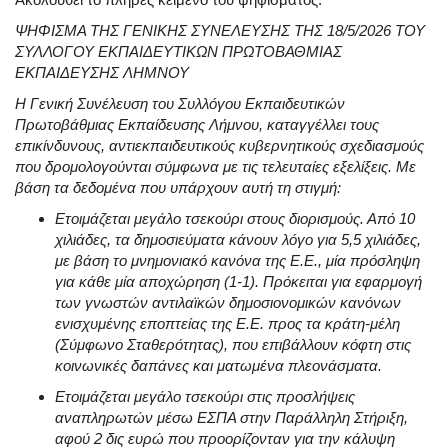
ΨΗΦΙΣΜΑ ΤΗΣ ΓΕΝΙΚΗΣ ΣΥΝΕΛΕΥΣΗΣ ΤΗΣ 18/5/2026 ΤΟΥ
ΣΥΛΛΟΓΟΥ ΕΚΠΑΙΔΕΥΤΙΚΩΝ ΠΡΩΤΟΒΑΘΜΙΑΣ
ΕΚΠΑΙΔΕΥΣΗΣ ΛΗΜΝΟΥ
Η Γενική Συνέλευση του Συλλόγου Εκπαιδευτικών
Πρωτοβάθμιας Εκπαίδευσης Λήμνου, καταγγέλλει τους
επικίνδυνους, αντιεκπαιδευτικούς κυβερνητικούς σχεδιασμούς
που δρομολογούνται σύμφωνα με τις τελευταίες εξελίξεις
. Με
βάση τα δεδομένα που υπάρχουν αυτή τη στιγμή
:
Ετοιμάζεται μεγάλο τσεκούρι στους διορισμούς
. Από 10
χιλιάδες, τα δημοσιεύματα κάνουν λόγο για 5,5 χιλιάδες,
με βάση το μνημονιακό κανόνα της Ε.Ε., μία πρόσληψη
για κάθε μία αποχώρηση (1-1)
. Πρόκειται για εφαρμογή
των γνωστών αντιλαϊκών δημοσιονομικών κανόνων
ενισχυμένης εποπτείας της Ε.Ε. προς τα κράτη-μέλη
(Σύμφωνο Σταθερότητας), που επιβάλλουν κόφτη στις
κοινωνικές δαπάνες και ματωμένα πλεονάσματα
.
Ετοιμάζεται μεγάλο τσεκούρι στις προσλήψεις
αναπληρωτών μέσω ΕΣΠΑ στην Παράλληλη Στήριξη,
αφού 2 δις ευρώ που προορίζονταν για την κάλυψη