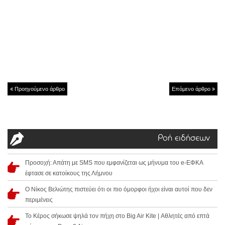
Προηγούμενο άρθρο
Επόμενο άρθρο
Ροή ειδήσεων
Προσοχή: Απάτη με SMS που εμφανίζεται ως μήνυμα του e-ΕΦΚΑ
έφτασε σε κατοίκους της Λήμνου
Ο Νίκος Βελιώτης πιστεύει ότι οι πιο όμορφοι ήχοι είναι αυτοί που δεν
περιμένεις
Το Κέρος σήκωσε ψηλά τον πήχη στο Big Air Kite | Αθλητές από επτά