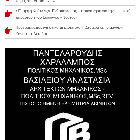
χώρες στο «Dare 2 Air»
«Έμορφη Κούταλις»: Ενθουσιασμός και συγκίνηση για την επετειακή
παράσταση του Συλλόγου «Νόστος»
Προγραμματισμένη διακοπή ρεύματος τη Δευτέρα σε Τσιμάνδρια,
Κοντιά και Διαπόρι