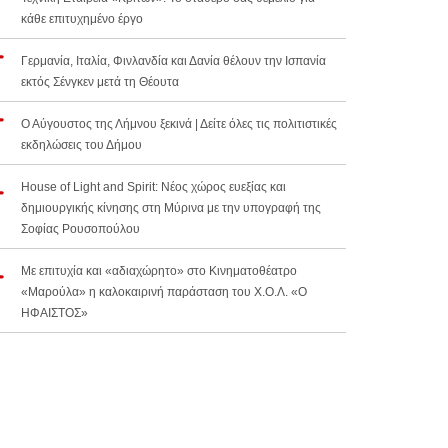
κάθε επιτυχημένο έργο
Γερμανία, Ιταλία, Φινλανδία και Δανία θέλουν την Ισπανία
εκτός Σένγκεν μετά τη Θέουτα
Ο Αύγουστος της Λήμνου ξεκινά | Δείτε όλες τις πολιτιστικές
εκδηλώσεις του Δήμου
House of Light and Spirit: Νέος χώρος ευεξίας και
δημιουργικής κίνησης στη Μύρινα με την υπογραφή της
Σοφίας Ρουσοπούλου
Με επιτυχία και «αδιαχώρητο» στο Κινηματοθέατρο
«Μαρούλα» η καλοκαιρινή παράσταση του Χ.Ο.Λ. «Ο
ΗΦΑΙΣΤΟΣ»