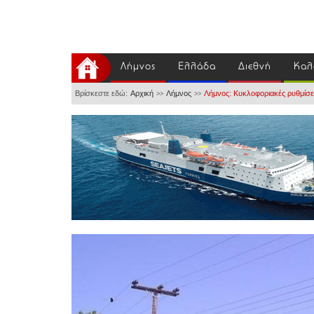
Λήμνος
Ελλάδα
Διεθνή
Καλ
Βρίσκεστε εδώ:
Αρχική
Λήμνος
Λήμνος: Κυκλοφοριακές ρυθμίσει
>>
>>