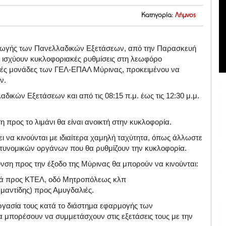
Κατηγορία:
Λήμνος
ξαγωγής των Πανελλαδικών Εξετάσεων, από την Παρασκευή
α ισχύουν κυκλοφοριακές ρυθμίσεις στη λεωφόρο
ικές μονάδες των ΓΕΛ-ΕΠΑΛ Μύρινας, προκειμένου να
ν.
λλαδικών Εξετάσεων και
από τις 08:15 π.μ. έως τις 12:30 μ.μ.
προς το λιμάνι θα είναι ανοικτή στην κυκλοφορία.
ει να κινούνται με ιδιαίτερα χαμηλή ταχύτητα, όπως άλλωστε
αστυνομικών οργάνων που θα ρυθμίζουν την κυκλοφορία.
υνση προς την έξοδο της Μύρινας θα μπορούν να κινούνται:
ζά προς ΚΤΕΛ, οδό Μητροπόλεως κλπ
αμαντίδης) προς Αμυγδαλιές.
ργασία τους κατά το διάστημα εφαρμογής των
 μπορέσουν να συμμετάσχουν στις εξετάσεις τους με την