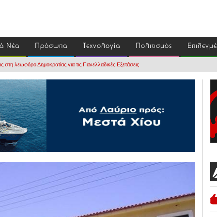
ά Νέα
Πρόσωπα
Τεχνολογία
Πολιτισμός
Επιλεγμ
ς στη λεωφόρο Δημοκρατίας για τις Πανελλαδικές Εξετάσεις