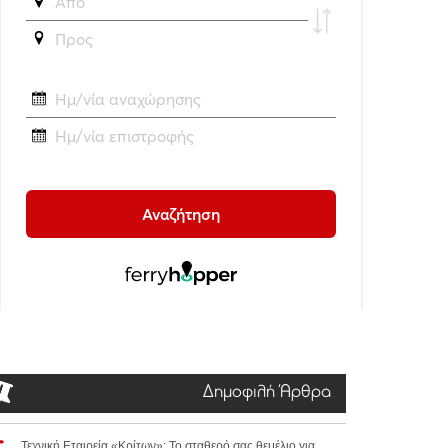
Δημοφιλή Άρθρα
Τεχνική Εταιρεία «Κρίτων»: Το σταθερό σας θεμέλιο για