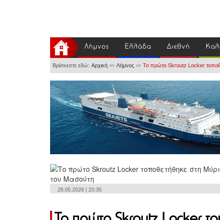
Λήμνος
Ελλάδα
Διεθνή
Καλ
Βρίσκεστε εδώ:
Αρχική
Λήμνος
Το πρώτο Skroutz Locker τοπο
>>
>>
28.05.2026 | 20:35
Το πρώτο Skroutz Locker τ