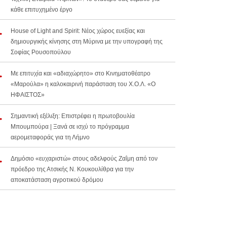
κάθε επιτυχημένο έργο
House of Light and Spirit: Νέος χώρος ευεξίας και
δημιουργικής κίνησης στη Μύρινα με την υπογραφή της
Σοφίας Ρουσοπούλου
Με επιτυχία και «αδιαχώρητο» στο Κινηματοθέατρο
«Μαρούλα» η καλοκαιρινή παράσταση του Χ.Ο.Λ. «Ο
ΗΦΑΙΣΤΟΣ»
Σημαντική εξέλιξη: Επιστρέφει η πρωτοβουλία
Μπουμπούρα | Ξανά σε ισχύ το πρόγραμμα
αερομεταφοράς για τη Λήμνο
Δημόσιο «ευχαριστώ» στους αδελφούς Ζαΐμη από τον
πρόεδρο της Ατσικής Ν. Κουκουλίθρα για την
αποκατάσταση αγροτικού δρόμου