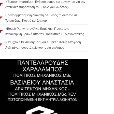
«Έμορφη Κούταλις»: Ενθουσιασμός και συγκίνηση για την
επετειακή παράσταση του Συλλόγου «Νόστος»
Προγραμματισμένη διακοπή ρεύματος τη Δευτέρα σε
Τσιμάνδρια, Κοντιά και Διαπόρι
«Beach Party» στον Άγιο Ερμόλαο: Πρωτότυπη
καλοκαιρινή βραδιά από τον Πολιτιστικό Σύλλογο Ατσικής
Νέα Σχέδια Βελτίωσης: Δημοσιεύθηκε η Κοινή Απόφαση |
Αυξημένα ποσοστά ενίσχυσης για τη Λήμνο