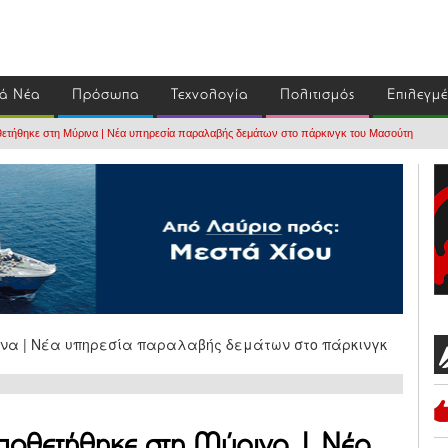
ά Νέα
Πρόσωπα
Τεχνολογία
Πολιτισμός
Επιλεγμ
θετήθηκε στη Μύρινα | Νέα υπηρεσία παραλαβής δεμάτων στο πάρκινγκ του Μασούτη
οποθετήθηκε στη Μύρινα | Νέα