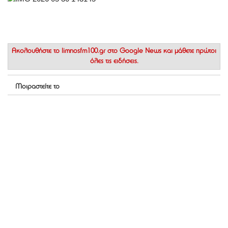
Ακολουθήστε το
limnosfm100.gr στο Google News
και μάθετε πρώτοι
όλες τις ειδήσεις.
Μοιραστείτε το