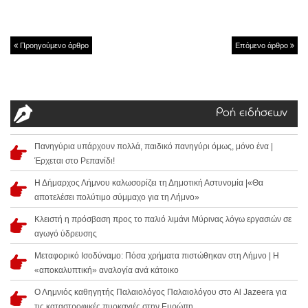
Προηγούμενο άρθρο
Επόμενο άρθρο
Ροή ειδήσεων
Πανηγύρια υπάρχουν πολλά, παιδικό πανηγύρι όμως, μόνο ένα |
Έρχεται στο Ρεπανίδι!
Η Δήμαρχος Λήμνου καλωσορίζει τη Δημοτική Αστυνομία |«Θα
αποτελέσει πολύτιμο σύμμαχο για τη Λήμνο»
Κλειστή η πρόσβαση προς το παλιό λιμάνι Μύρινας λόγω εργασιών σε
αγωγό ύδρευσης
Μεταφορικό Ισοδύναμο: Πόσα χρήματα πιστώθηκαν στη Λήμνο | Η
«αποκαλυπτική» αναλογία ανά κάτοικο
Ο Λημνιός καθηγητής Παλαιολόγος Παλαιολόγου στο Al Jazeera για
τις καταστροφικές πυρκαγιές στην Ευρώπη