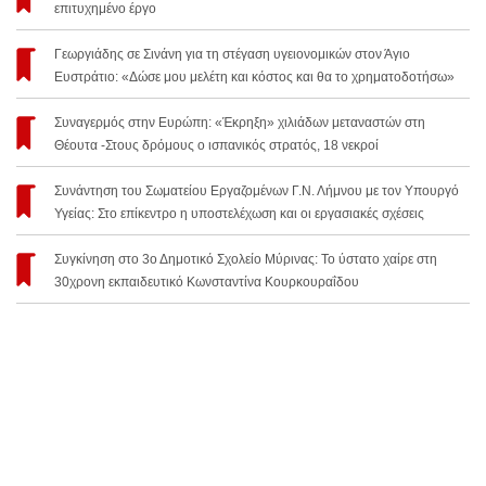
επιτυχημένο έργο
Γεωργιάδης σε Σινάνη για τη στέγαση υγειονομικών στον Άγιο
Ευστράτιο: «Δώσε μου μελέτη και κόστος και θα το χρηματοδοτήσω»
Συναγερμός στην Ευρώπη: «Έκρηξη» χιλιάδων μεταναστών στη
Θέουτα -Στους δρόμους ο ισπανικός στρατός, 18 νεκροί
Συνάντηση του Σωματείου Εργαζομένων Γ.Ν. Λήμνου με τον Υπουργό
Υγείας: Στο επίκεντρο η υποστελέχωση και οι εργασιακές σχέσεις
Συγκίνηση στο 3ο Δημοτικό Σχολείο Μύρινας: Το ύστατο χαίρε στη
30χρονη εκπαιδευτικό Κωνσταντίνα Κουρκουραΐδου