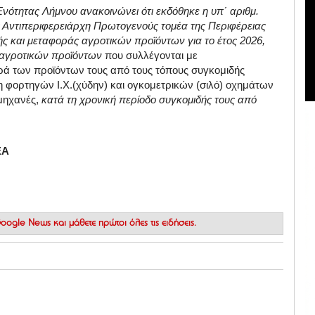
Ενότητας Λήμνου ανακοινώνει ότι εκδόθηκε η υπ΄ αριθμ.
Αντιπεριφερειάρχη Πρωτογενούς τομέα της Περιφέρειας
δής και μεταφοράς αγροτικών προϊόντων για το έτος 2026,
ς αγροτικών προϊόντων
που συλλέγονται με
ρά των προϊόντων τους από τους τόπους συγκομιδής
 φορτηγών Ι.Χ.(χύδην) και ογκομετρικών (σιλό) οχημάτων
μηχανές,
κατά τη χρονική περίοδο συγκομιδής τους από
ΕΑ
 Google News
και μάθετε πρώτοι όλες τις ειδήσεις.