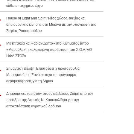
κάθε επιτυχημένο έργο
House of Light and Spirit: Νέος χώρος ευεξίας και
δημιουργικής κίνησης στη Μύρινα με την υπογραφή της
Σοφίας Ρουσοπούλου
Με επιτυχία και «αδιαχώρητο» στο Κινηματοθέατρο
«Μαρούλα» η καλοκαιρινή παράσταση του Χ.Ο.Λ. «Ο
ΗΦΑΙΣΤΟΣ»
Σημαντική εξέλιξη: Επιστρέφει η πρωτοβουλία
Μπουμπούρα | Ξανά σε ισχύ το πρόγραμμα
αερομεταφοράς για τη Λήμνο
Δημόσιο «ευχαριστώ» στους αδελφούς Ζαΐμη από τον
πρόεδρο της Ατσικής Ν. Κουκουλίθρα για την
αποκατάσταση αγροτικού δρόμου