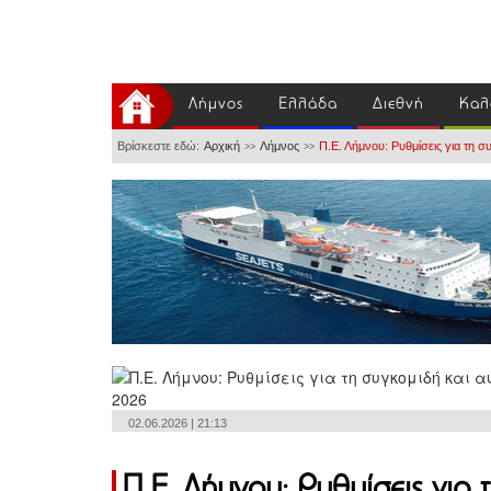
Λήμνος
Ελλάδα
Διεθνή
Καλ
Βρίσκεστε εδώ:
Αρχική
Λήμνος
Π.Ε. Λήμνου: Ρυθμίσεις για τη 
>>
>>
02.06.2026 | 21:13
Π.Ε. Λήμνου: Ρυθμίσεις για