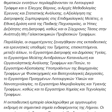
θεματικών ενοτήτων περιλαμβάνονταν τα Λειτουργικά
Τρόφιμα και ο Έλεγχος Βάρους, οι Αρχές Μεθοδολογίας
Έρευνας και Στατιστικής Ανάλυσης, η Αξιολόγηση της
Διατροφικής Συμπεριφοράς στις Επιδημιολογικές Μελέτες, η
Εθνική Δράση κατά της Παιδικής Παχυσαρκίας, οι Ήπιες
Δεξιότητες στη Διατροφή, καθώς και οι Σύγχρονες Τάσεις στην
Ανάπτυξη Μη Γαλακτοκομικών Προβιοτικών Τροφίμων.
Παράλληλα, οι συμμετέχοντες ξεναγήθηκαν στις εκπαιδευτικές
και ερευνητικές υποδομές του Τμήματος, επισκεπτόμενοι,
μεταξύ άλλων, το Εργαστήριο Διατροφής και Δημόσιας Υγείας,
το Εργαστήριο Μελέτης Αντιδράσεων Καταναλωτή και
Οργανοληπτικής Ανάλυσης Τροφίμων και Ποτών, το
Εργαστήριο Αξιοποίησης Υποπροϊόντων της Βιομηχανίας
Τροφίμων με Φυσικοχημικές και Βιοτεχνολογικές Διεργασίες,
το Εργαστήριο Προηγμένων Λειτουργικών Υλικών και
Νανοτεχνολογίας, το Εργαστήριο Μικροβιολογίας και Υγιεινής
Τροφίμων, καθώς και το Εργαστήριο Χημείας και Τεχνολογίας
Τροφίμων.
Η εκπαιδευτική εμπειρία ολοκληρώθηκε με οργανωμένη
εκδρομή σε σημαντικά σημεία ενδιαφέροντος της Λήμνου. Οι