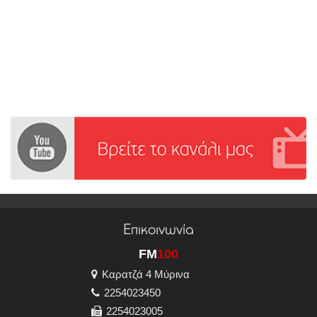
Επικοινωνία
FM
100
Καρατζά 4 Μύρινα
2254023450
2254023005