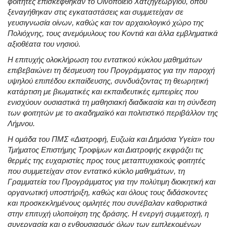
φοιτητές επισκέφθηκαν το Οινοποιείο Χατζηγεωργίου, όπου
ξεναγήθηκαν στις εγκαταστάσεις και συμμετείχαν σε
γευσιγνωσία οίνων, καθώς και τον αρχαιολογικό χώρο της
Πολιόχνης, τους ανεμόμυλους του Κοντιά και άλλα εμβληματικά
αξιοθέατα του νησιού.
Η επιτυχής ολοκλήρωση του εντατικού κύκλου μαθημάτων
επιβεβαιώνει τη δέσμευση του Προγράμματος για την παροχή
υψηλού επιπέδου εκπαίδευσης, συνδυάζοντας τη θεωρητική
κατάρτιση με βιωματικές και εκπαιδευτικές εμπειρίες που
ενισχύουν ουσιαστικά τη μαθησιακή διαδικασία και τη σύνδεση
των φοιτητών με το ακαδημαϊκό και πολιτιστικό περιβάλλον της
Λήμνου.
Η ομάδα του ΠΜΣ «Διατροφή, Ευζωία και Δημόσια Υγεία» του
Τμήματος Επιστήμης Τροφίμων και Διατροφής εκφράζει τις
θερμές της ευχαριστίες προς τους μεταπτυχιακούς φοιτητές
που συμμετείχαν στον εντατικό κύκλο μαθημάτων, τη
Γραμματεία του Προγράμματος για την πολύτιμη διοικητική και
οργανωτική υποστήριξη, καθώς και όλους τους διδάσκοντες
και προσκεκλημένους ομιλητές που συνέβαλαν καθοριστικά
στην επιτυχή υλοποίηση της δράσης. Η ενεργή συμμετοχή, η
συνεργασία και ο ενθουσιασμός όλων των εμπλεκομένων