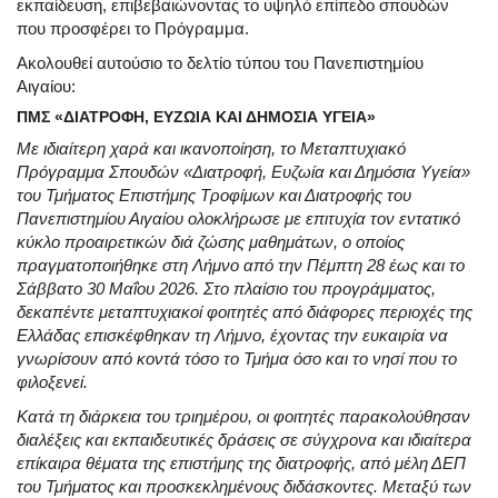
εκπαίδευση, επιβεβαιώνοντας το υψηλό επίπεδο σπουδών
που προσφέρει το Πρόγραμμα
.
Ακολουθεί αυτούσιο το δελτίο τύπου του Πανεπιστημίου
Αιγαίου
:
ΠΜΣ «ΔΙΑΤΡΟΦΗ, ΕΥΖΩΙΑ ΚΑΙ ΔΗΜΟΣΙΑ ΥΓΕΙΑ»
Με ιδιαίτερη χαρά και ικανοποίηση, το Μεταπτυχιακό
Πρόγραμμα Σπουδών «Διατροφή, Ευζωία και Δημόσια Υγεία»
του Τμήματος Επιστήμης Τροφίμων και Διατροφής του
Πανεπιστημίου Αιγαίου ολοκλήρωσε με επιτυχία τον εντατικό
κύκλο προαιρετικών διά ζώσης μαθημάτων, ο οποίος
πραγματοποιήθηκε στη Λήμνο από την Πέμπτη 28 έως και το
Σάββατο 30 Μαΐου 2026. Στο πλαίσιο του προγράμματος,
δεκαπέντε μεταπτυχιακοί φοιτητές από διάφορες περιοχές της
Ελλάδας επισκέφθηκαν τη Λήμνο, έχοντας την ευκαιρία να
γνωρίσουν από κοντά τόσο το Τμήμα όσο και το νησί που το
φιλοξενεί.
Κατά τη διάρκεια του τριημέρου, οι φοιτητές παρακολούθησαν
διαλέξεις και εκπαιδευτικές δράσεις σε σύγχρονα και ιδιαίτερα
επίκαιρα θέματα της επιστήμης της διατροφής, από μέλη ΔΕΠ
του Τμήματος και προσκεκλημένους διδάσκοντες. Μεταξύ των