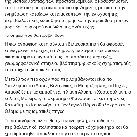
της βιοποικιλότητας, των προστατευόμενων οικοσυστημάτων
και του ιδιαίτερου φυσικού τοπίου της Λήμνου, με σκοπό την
ενημέρωση κατοίκων και επισκεπτών, την ενίσχυση της
περιβαλλοντικής ευαισθητοποίησης και την προώθηση ήπιων
μορφών τουρισμού και βιώσιμης ανάπτυξης.
Τα σημεία που θα προβληθούν
Η φωτογράφιση και η σύντομη βιντεοσκόπηση θα αφορούν
επιλεγμένες περιοχές της Λήμνου, με έμφαση σε φυσικά
οικοσυστήματα, υγροτόπους και παράκτιες περιοχές,
γεωμορφολογικά στοιχεία, βλάστηση, φυσικούς σχηματισμούς
και στοιχεία βιοποικιλότητας.
Μεταξύ των περιοχών που περιλαμβάνονται είναι το
Υπολειμματικό Δάσος Βελανιδιάς, ο Μουρτζέφλος, οι Παχιές
Αμμουδιές με τις αμμοθίνες, η λίμνη Αλυκή, η Χορταρόλιμνη, ο
κόλπος Μούδρου, το ακρωτήριο Φαναράκι, οι καταρράκτες
Κατσαΐτη, το Κουκονήσι, το Γεωλογικό Πάρκο Φαλακρά και τα
Θέρμα με τις ιαματικές πηγές.
Το παραγόμενο υλικό θα έχει κοινωφελή, εκπαιδευτικό,
περιβαλλοντικό, πολιτιστικό και τουριστικό χαρακτήρα και θα
χρησιμοποιηθεί αποκλειστικά για ενημερωτικούς και