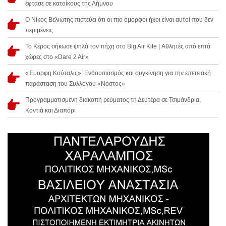
έφτασε σε κατοίκους της Λήμνου
Ο Νίκος Βελιώτης πιστεύει ότι οι πιο όμορφοι ήχοι είναι αυτοί που δεν
περιμένεις
Το Κέρος σήκωσε ψηλά τον πήχη στο Big Air Kite | Αθλητές από επτά
χώρες στο «Dare 2 Air»
«Έμορφη Κούταλις»: Ενθουσιασμός και συγκίνηση για την επετειακή
παράσταση του Συλλόγου «Νόστος»
Προγραμματισμένη διακοπή ρεύματος τη Δευτέρα σε Τσιμάνδρια,
Κοντιά και Διαπόρι