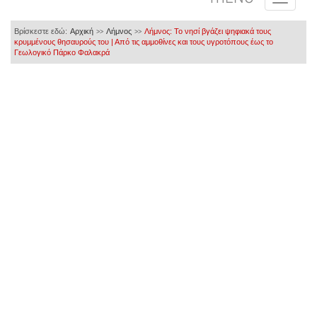
Βρίσκεστε εδώ:
Αρχική
Λήμνος
Λήμνος: Το νησί βγάζει ψηφιακά τους
>>
>>
κρυμμένους θησαυρούς του | Από τις αμμοθίνες και τους υγροτόπους έως το
Γεωλογικό Πάρκο Φαλακρά