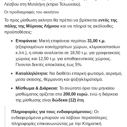
Λέσβου στη Μυτιλήνη (κτίριο Τελωνείου)
.
Οι προδιαγραφές του ακινήτου
Το προς μίσθωση ακίνητο θα πρέπει να βρίσκεται
εντός της
πόλης της Μύρινας Λήμνου
και να πληροί τις ακόλουθες
προϋποθέσεις
:
Επιφάνεια:
Μικτή επιφάνεια περίπου
31,00 τ.μ.
(εξαιρουμένων κοινόχρηστων χώρων, κλιμακοστασίων
κ.λπ.)
, η οποία αναλύεται σε 18,50 τ.μ. για γραφειακούς
χώρους και 12,50 τ.μ. για αποθηκευτικούς χώρους
.
Γίνονται δεκτές αποκλίσεις έως 5%
.
Καταλληλότητα:
Να διαθέτει επαρκή φωτισμό, αερισμό,
μέσα σκίασης, θέρμανση και ψύξη/κλιματισμό
.
Μίσθωμα & Διάρκεια:
Το ανώτατο όριο του μηνιαίου
μισθώματος ορίζεται στα
200,00 ευρώ
, ενώ η διάρκεια
της μίσθωσης είναι
δώδεκα (12) έτη
.
Πληροφορίες για τους ενδιαφερόμενους:
Οι
ενδιαφερόμενοι μπορούν να λάβουν περισσότερες
πληροφορίες επικοινωνώντας με την Κτηματική