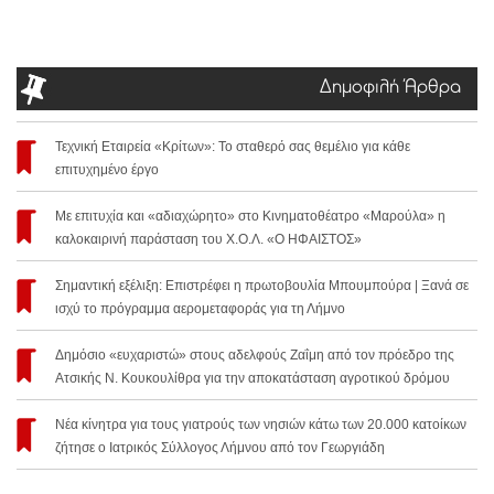
Δημοφιλή Άρθρα
Τεχνική Εταιρεία «Κρίτων»: Το σταθερό σας θεμέλιο για κάθε
επιτυχημένο έργο
Με επιτυχία και «αδιαχώρητο» στο Κινηματοθέατρο «Μαρούλα» η
καλοκαιρινή παράσταση του Χ.Ο.Λ. «Ο ΗΦΑΙΣΤΟΣ»
Σημαντική εξέλιξη: Επιστρέφει η πρωτοβουλία Μπουμπούρα | Ξανά σε
ισχύ το πρόγραμμα αερομεταφοράς για τη Λήμνο
Δημόσιο «ευχαριστώ» στους αδελφούς Ζαΐμη από τον πρόεδρο της
Ατσικής Ν. Κουκουλίθρα για την αποκατάσταση αγροτικού δρόμου
Νέα κίνητρα για τους γιατρούς των νησιών κάτω των 20.000 κατοίκων
ζήτησε ο Ιατρικός Σύλλογος Λήμνου από τον Γεωργιάδη