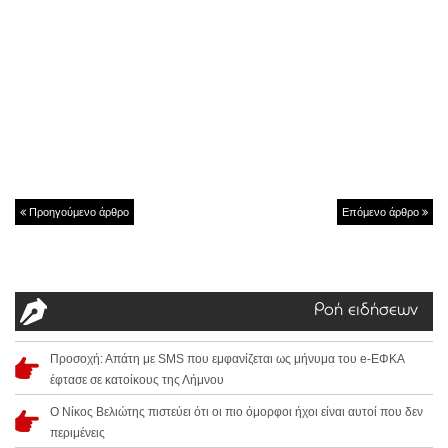
Προηγούμενο άρθρο
Επόμενο άρθρο
Ροή ειδήσεων
Προσοχή: Απάτη με SMS που εμφανίζεται ως μήνυμα του e-ΕΦΚΑ
έφτασε σε κατοίκους της Λήμνου
Ο Νίκος Βελιώτης πιστεύει ότι οι πιο όμορφοι ήχοι είναι αυτοί που δεν
περιμένεις