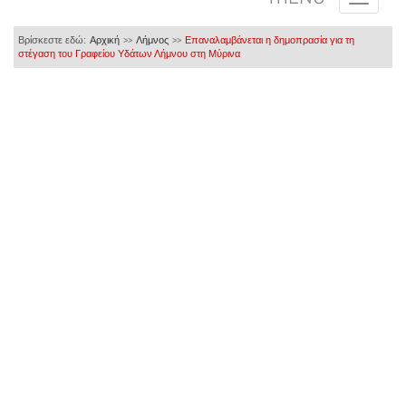
Βρίσκεστε εδώ:
Αρχική
Λήμνος
Επαναλαμβάνεται η δημοπρασία για τη
>>
>>
στέγαση του Γραφείου Υδάτων Λήμνου στη Μύρινα