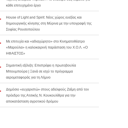
κάθε επιτυχημένο έργο
House of Light and Spirit: Νέος χώρος ευεξίας και
δημιουργικής κίνησης στη Μύρινα με την υπογραφή της
Σοφίας Ρουσοπούλου
Με επιτυχία και «αδιαχώρητο» στο Κινηματοθέατρο
«Μαρούλα» η καλοκαιρινή παράσταση του Χ.Ο.Λ. «Ο
ΗΦΑΙΣΤΟΣ»
Σημαντική εξέλιξη: Επιστρέφει η πρωτοβουλία
Μπουμπούρα | Ξανά σε ισχύ το πρόγραμμα
αερομεταφοράς για τη Λήμνο
Δημόσιο «ευχαριστώ» στους αδελφούς Ζαΐμη από τον
πρόεδρο της Ατσικής Ν. Κουκουλίθρα για την
αποκατάσταση αγροτικού δρόμου