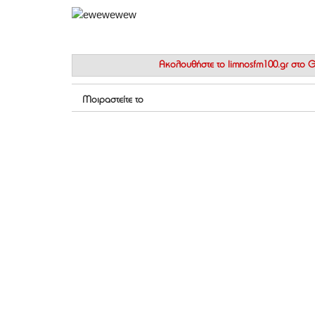
Ακολουθήστε το
limnosfm100.gr στο
Μοιραστείτε το