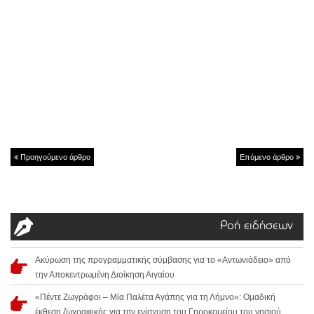
Προηγούμενο άρθρο
Επόμενο άρθρο
Ροή ειδήσεων
Ακύρωση της προγραμματικής σύμβασης για το «Αντωνιάδειο» από
την Αποκεντρωμένη Διοίκηση Αιγαίου
«Πέντε Ζωγράφοι – Μία Παλέτα Αγάπης για τη Λήμνο»: Ομαδική
έκθεση ζωγραφικής για την ενίσχυση του Γηροκομείου του νησιού