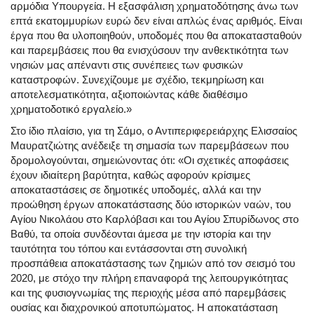
αρμόδια Υπουργεία. Η εξασφάλιση χρηματοδότησης άνω των
επτά εκατομμυρίων ευρώ δεν είναι απλώς ένας αριθμός. Είναι
έργα που θα υλοποιηθούν, υποδομές που θα αποκατασταθούν
και παρεμβάσεις που θα ενισχύσουν την ανθεκτικότητα των
νησιών μας απέναντι στις συνέπειες των φυσικών
καταστροφών. Συνεχίζουμε με σχέδιο, τεκμηρίωση και
αποτελεσματικότητα, αξιοποιώντας κάθε διαθέσιμο
χρηματοδοτικό εργαλείο.»
Στο ίδιο πλαίσιο, για τη Σάμο, ο Αντιπεριφερειάρχης Ελισσαίος
Μαυρατζιώτης ανέδειξε τη σημασία των παρεμβάσεων που
δρομολογούνται, σημειώνοντας ότι: «Οι σχετικές αποφάσεις
έχουν ιδιαίτερη βαρύτητα, καθώς αφορούν κρίσιμες
αποκαταστάσεις σε δημοτικές υποδομές, αλλά και την
προώθηση έργων αποκατάστασης δύο ιστορικών ναών, του
Αγίου Νικολάου στο Καρλόβασι και του Αγίου Σπυρίδωνος στο
Βαθύ, τα οποία συνδέονται άμεσα με την ιστορία και την
ταυτότητα του τόπου και εντάσσονται στη συνολική
προσπάθεια αποκατάστασης των ζημιών από τον σεισμό του
2020, με στόχο την πλήρη επαναφορά της λειτουργικότητας
και της φυσιογνωμίας της περιοχής μέσα από παρεμβάσεις
ουσίας και διαχρονικού αποτυπώματος. Η αποκατάσταση