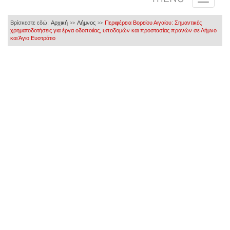
Βρίσκεστε εδώ:
Αρχική
Λήμνος
Περιφέρεια Βορείου Αιγαίου: Σημαντικές
>>
>>
χρηματοδοτήσεις για έργα οδοποιίας, υποδομών και προστασίας πρανών σε Λήμνο
και Άγιο Ευστράτιο