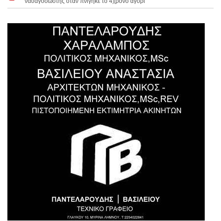
ναυαγοσώστης όταν πνίγηκε το 4χρονο αγόρι