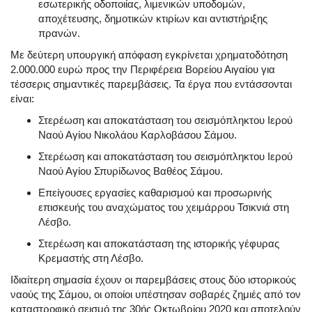
εσωτερικής οδοποιίας, λιμενικών υποδομών,
αποχέτευσης, δημοτικών κτιρίων και αντιστήριξης
πρανών.
Με δεύτερη υπουργική απόφαση εγκρίνεται χρηματοδότηση
2.000.000 ευρώ προς την Περιφέρεια Βορείου Αιγαίου για
τέσσερις σημαντικές παρεμβάσεις. Τα έργα που εντάσσονται
είναι:
Στερέωση και αποκατάσταση του σεισμόπληκτου Ιερού
Ναού Αγίου Νικολάου Καρλοβάσου Σάμου.
Στερέωση και αποκατάσταση του σεισμόπληκτου Ιερού
Ναού Αγίου Σπυρίδωνος Βαθέος Σάμου.
Επείγουσες εργασίες καθαρισμού και προσωρινής
επισκευής του αναχώματος του χειμάρρου Τσικνιά στη
Λέσβο.
Στερέωση και αποκατάσταση της ιστορικής γέφυρας
Κρεμαστής στη Λέσβο.
Ιδιαίτερη σημασία έχουν οι παρεμβάσεις στους δύο ιστορικούς
ναούς της Σάμου, οι οποίοι υπέστησαν σοβαρές ζημιές από τον
καταστροφικό σεισμό της 30ής Οκτωβρίου 2020 και αποτελούν