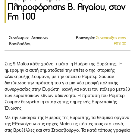
Πληροφόρησης Β. Αιγαίου, στον
Fm 100
Συντάκτρια: Δέσποινα
Κατηγορία:
Συνεντεύξεις στον
Βασιλειάδου
FM100
Στις 9 Μαΐου κάθε χρόνο, τιμάται η Ημέρα της Ευρώπης. Η
ημερομηνία αυτή σηματοδοτεί την επέτειο της ιστορικής
«Διακήρυξης Σουμάν», με την οποία ο Ρομπέρ Σουμάν
διατύπωσε την πρότασή του για μια νέα μορφή πολιτικής
συνεργασίας στην Ευρώπη, ικανή να κάνει τον πόλεμο μεταξύ
των ευρωπαϊκών εθνών αδιανόητο. Η πρόταση του Ρομπέρ
Σουμάν θεωρείται η απαρχή της σημερινής Ευρωπαϊκής
Ένωσης.
Με την ευκαιρία της Ημέρας της Ευρώπης, τα θεσμικά όργανα
της
ΕΕ
ανοίγουν στις αρχές Μαΐου τις πόρτες τους στο κοινό,
στις Βρυξέλλες και στο Στρασβούργο. Τα κατά τόπους γραφεία