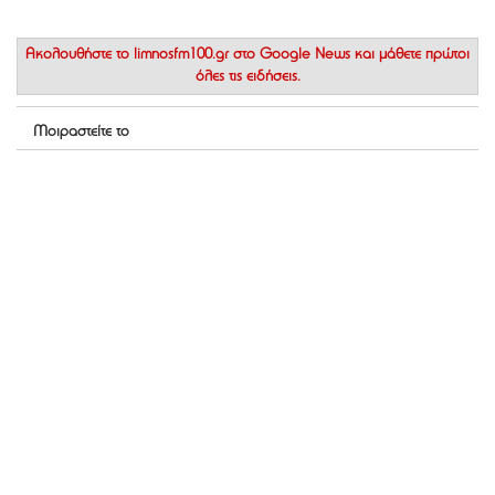
Ακολουθήστε το
limnosfm100.gr στο Google News
και μάθετε πρώτοι
όλες τις ειδήσεις.
Μοιραστείτε το