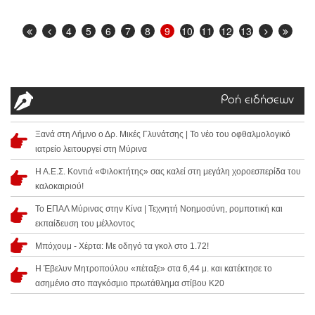
4
5
6
7
8
9
10
11
12
13
Ροή ειδήσεων
Ξανά στη Λήμνο ο Δρ. Μικές Γλυνάτσης | Το νέο του οφθαλμολογικό
ιατρείο λειτουργεί στη Μύρινα
Η Α.Ε.Σ. Κοντιά «Φιλοκτήτης» σας καλεί στη μεγάλη χοροεσπερίδα του
καλοκαιριού!
Το ΕΠΑΛ Μύρινας στην Κίνα | Τεχνητή Νοημοσύνη, ρομποτική και
εκπαίδευση του μέλλοντος
Μπόχουμ - Χέρτα: Με οδηγό τα γκολ στο 1.72!
Η Έβελυν Μητροπούλου «πέταξε» στα 6,44 μ. και κατέκτησε το
ασημένιο στο παγκόσμιο πρωτάθλημα στίβου Κ20