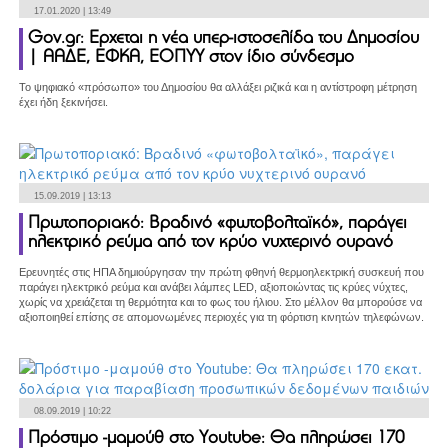
17.01.2020 | 13:49
Gov.gr: Ερχεται η νέα υπερ-ιστοσελίδα του Δημοσίου
| ΑΑΔΕ, ΕΦΚΑ, ΕΟΠΥΥ στον ίδιο σύνδεσμο
Το ψηφιακό «πρόσωπο» του Δημοσίου θα αλλάξει ριζικά και η αντίστροφη μέτρηση
έχει ήδη ξεκινήσει.
15.09.2019 | 13:13
Πρωτοποριακό: Βραδινό «φωτοβολταϊκό», παράγει
ηλεκτρικό ρεύμα από τον κρύο νυχτερινό ουρανό
Ερευνητές στις ΗΠΑ δημιούργησαν την πρώτη φθηνή θερμοηλεκτρική συσκευή που
παράγει ηλεκτρικό ρεύμα και ανάβει λάμπες LED, αξιοποιώντας τις κρύες νύχτες,
χωρίς να χρειάζεται τη θερμότητα και το φως του ήλιου. Στο μέλλον θα μπορούσε να
αξιοποιηθεί επίσης σε απομονωμένες περιοχές για τη φόρτιση κινητών τηλεφώνων.
08.09.2019 | 10:22
Πρόστιμο -μαμούθ στο Youtube: Θα πληρώσει 170