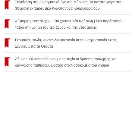
Συγκίνηση στο 3ο Δημοτικό Σχολείο Μύρινας: Το ύστατο χαίρε στη
30χρονη εκπαιδευτικό Κωνσταντίνα Κουρκουραΐδου
«Έμορφη Κούταλης» - 100 χρόνια Νέα Κούταλη | Μια παράσταση -
ταξίδι στη μνήμη του ξεριζωμού και της νέας αρχής
Γερμανία, Ιταλία, Φινλανδία και Δανία θέλουν την Ισπανία εκτός
Σένγκεν μετά τη Θέουτα
Λήμνος: Ολοκληρώθηκαν με επιτυχία οι δράσεις πρόληψης και
διάγνωσης παθήσεων μαστού στο Νοσοκομείο του νησιού