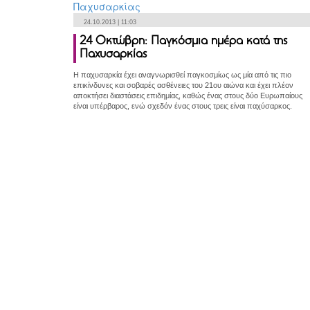
24.10.2013 | 11:03
24 Οκτώβρη: Παγκόσμια ημέρα κατά της
Παχυσαρκίας
Η παχυσαρκία έχει αναγνωρισθεί παγκοσμίως ως μία από τις πιο
επικίνδυνες και σοβαρές ασθένειες του 21ου αιώνα και έχει πλέον
αποκτήσει διαστάσεις επιδημίας, καθώς ένας στους δύο Ευρωπαίους
είναι υπέρβαρος, ενώ σχεδόν ένας στους τρεις είναι παχύσαρκος.