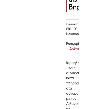
της
Βηρυτού
Συντάκτης:
FM 100
Newsroom
Κατηγορία:
Διεθνή
Ισραηλινά
τανκς
συγκεντρώνονται
κατά
πληροφορίες
στα
σύνορα
με τον
Λίβανο
εν