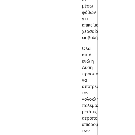
μέσω
φόβων
για
επικείμενη
χερσαία
εισβολή.
Ολα
αυτά
ενώ η
Δύση
προσπαθεί
να
αποτρέψει
τον
«ολοκληρωμένο
πόλεμο»
μετά τις
αεροπορικές
επιδρομές
των