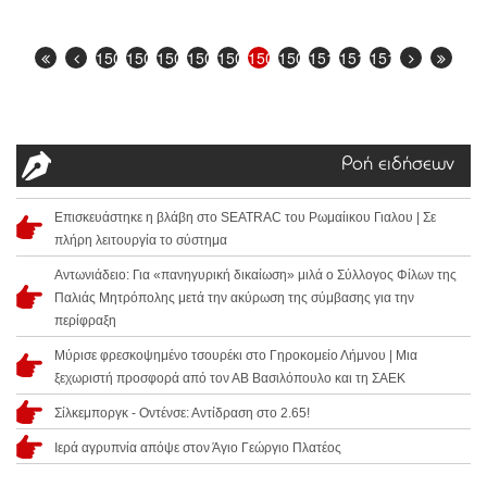
1503
1504
1505
1506
1507
1508
1509
1510
1511
1512
Ροή ειδήσεων
Επισκευάστηκε η βλάβη στο SEATRAC του Ρωμαίικου Γιαλου | Σε
πλήρη λειτουργία το σύστημα
Αντωνιάδειο: Για «πανηγυρική δικαίωση» μιλά ο Σύλλογος Φίλων της
Παλιάς Μητρόπολης μετά την ακύρωση της σύμβασης για την
περίφραξη
Μύρισε φρεσκοψημένο τσουρέκι στο Γηροκομείο Λήμνου | Μια
ξεχωριστή προσφορά από τον ΑΒ Βασιλόπουλο και τη ΣΑΕΚ
Σίλκεμποργκ - Οντένσε: Αντίδραση στο 2.65!
Ιερά αγρυπνία απόψε στον Άγιο Γεώργιο Πλατέος