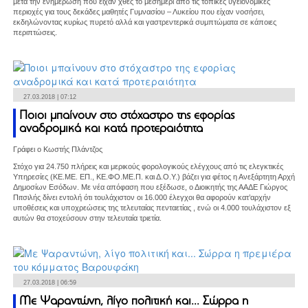
μετά την ενημέρωση που είχαν χθες το μεσημέρι από τις τοπικές υγειονομικές
περιοχές για τους δεκάδες μαθητές Γυμνασίου – Λυκείου που είχαν νοσήσει,
εκδηλώνοντας κυρίως πυρετό αλλά και γαστρεντερικά συμπτώματα σε κάποιες
περιπτώσεις.
27.03.2018 | 07:12
Ποιοι μπαίνουν στο στόχαστρο της εφορίας
αναδρομικά και κατά προτεραιότητα
Γράφει ο Κωστής Πλάντζος
Στόχο για 24.750 πλήρεις και μερικούς φορολογικούς ελέγχους από τις ελεγκτικές
Υπηρεσίες (ΚΕ.ΜΕ. ΕΠ., ΚΕ.ΦΟ.ΜΕ.Π. και Δ.Ο.Υ.) βάζει για φέτος η Ανεξάρτητη Αρχή
Δημοσίων Εσόδων. Με νέα απόφαση που εξέδωσε, ο Διοικητής της ΑΑΔΕ Γιώργος
Πιτσιλής δίνει εντολή ότι τουλάχιστον οι 16.000 έλεγχοι θα αφορούν κατ’αρχήν
υποθέσεις και υποχρεώσεις της τελευταίας πενταετίας , ενώ οι 4.000 τουλάχιστον εξ
αυτών θα στοχεύσουν στην τελευταία τριετία.
27.03.2018 | 06:59
Με Ψαραντώνη, λίγο πολιτική και... Σώρρα η