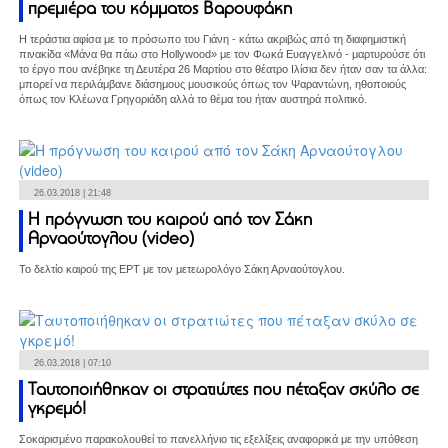
πρεμιέρα του κόμματος Βαρουφάκη
Η τεράστια αφίσα με το πρόσωπο του Γιάνη - κάτω ακριβώς από τη διαφημιστική
πινακίδα «Μάνα θα πάω στο Hollywood» με τον Φωκά Ευαγγελινό - μαρτυρούσε ότι
το έργο που ανέβηκε τη Δευτέρα 26 Μαρτίου στο θέατρο Ιλίσια δεν ήταν σαν τα άλλα:
μπορεί να περιλάμβανε διάσημους μουσικούς όπως τον Ψαραντώνη, ηθοποιούς
όπως τον Κλέωνα Γρηγοριάδη αλλά το θέμα του ήταν αυστηρά πολιτικό.
26.03.2018 | 21:48
Η πρόγνωση του καιρού από τον Σάκη
Αρναούτογλου (video)
Το δελτίο καιρού της ΕΡΤ με τον μετεωρολόγο Σάκη Αρναούτογλου.
26.03.2018 | 07:10
Ταυτοποιήθηκαν οι στρατιώτες που πέταξαν σκύλο σε
γκρεμό!
Σοκαρισμένο παρακολουθεί το πανελλήνιο τις εξελίξεις αναφορικά με την υπόθεση