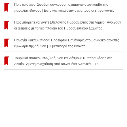
Πριν από λίγο: Σφοδρή σύγκρουση οχημάτων στον κόμβο της
παραλίας Θάνους | Ευτυχώς καλά στην υγεία τους οι επιβαίνοντες
Πώς μπορείτε να γίνετε Εθελοντής Πυροσβέστης στη Λήμνο | Ανοίγουν
οι αιτήσεις με το νέο πλαίσιο του Πυροσβεστικού Σώματος
Παναγία Κακαβιώτισσα: Προεόρτια Πανήγυρις στο μοναδικό ασκεπές
εξωκλήσι της Λήμνου | Η μεταφορά της εικόνας
Τουρκικά drones μεταξύ Λήμνου και Λέσβου: 18 παραβιάσεις στο
Αιγαίο | Άμεση αναχαίτιση από οπλισμένα ελληνικά F-16