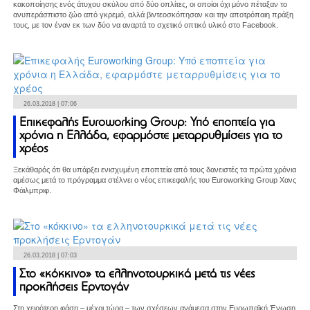
κακοποίησης ενός άτυχου σκύλου από δύο οπλίτες, οι οποίοι όχι μόνο πέταξαν το
ανυπεράσπιστο ζώο από γκρεμό, αλλά βιντεοσκόπησαν και την αποτρόπαιη πράξη
τους, με τον έναν εκ των δύο να αναρτά το σχετικό οπτικό υλικό στο Facebook.
26.03.2018 | 07:06
Επικεφαλής Euroworking Group: Υπό εποπτεία για
χρόνια η Ελλάδα, εφαρμόστε μεταρρυθμίσεις για το
χρέος
Ξεκάθαρός ότι θα υπάρξει ενισχυμένη εποπτεία από τους δανειστές τα πρώτα χρόνια
αμέσως μετά το πρόγραμμα στέλνει ο νέος επικεφαλής του Euroworking Group Χανς
Φάιλμπριφ.
26.03.2018 | 07:03
Στο «κόκκινο» τα ελληνοτουρκικά μετά τις νέες
προκλήσεις Ερντογάν
Στη χειρότερη φάση – μέχρι τώρα – των σχέσεων ανάμεσα στην Ευρωπαϊκή Ένωση