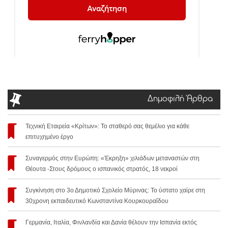
Δημοφιλή Άρθρα
Τεχνική Εταιρεία «Κρίτων»: Το σταθερό σας θεμέλιο για κάθε
επιτυχημένο έργο
Συναγερμός στην Ευρώπη: «Έκρηξη» χιλιάδων μεταναστών στη
Θέουτα -Στους δρόμους ο ισπανικός στρατός, 18 νεκροί
Συγκίνηση στο 3ο Δημοτικό Σχολείο Μύρινας: Το ύστατο χαίρε στη
30χρονη εκπαιδευτικό Κωνσταντίνα Κουρκουραΐδου
Γερμανία, Ιταλία, Φινλανδία και Δανία θέλουν την Ισπανία εκτός