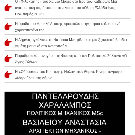
Ο «Φιλοκτήτης» του Χάινερ Μύλερ στο Ιερό των Καβείρων: Μια
ανατρεπτική παράσταση στο πλαίσιο του «Όλη η Ελλάδα ένας
Πολιτισμός 2026»
Η ομάδα του Ηρακλή Ατσικής προσκαλεί στην ετήσια καλοκαιρινή
χοροεσπερίδα της
Η Λήμνος αγκάλιασε τη Νατάσσα Μποφίλιου σε μια ξεχωριστή βραδιά
γεμάτη μουσική στο Κοντοπούλι
Παραδοσιακό πανηγύρι στη Φυσίνη από τον Πολιτιστικό Σύλλογο «Ο
Άγιος Σώζων»
Η «Οδύσσεια» του Κρίστοφερ Νόλαν στον Θερινό Κινηματογράφο
«Μαρούλα» στη Λήμνο