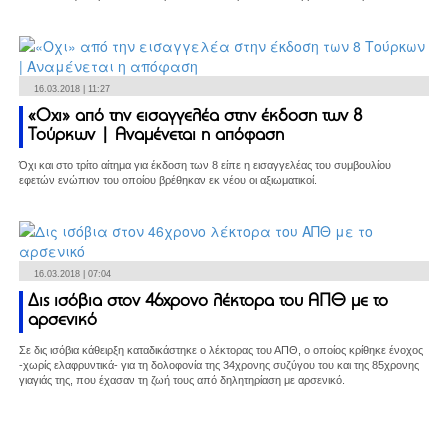
16.03.2018 | 11:27
«Οχι» από την εισαγγελέα στην έκδοση των 8
Τούρκων | Αναμένεται η απόφαση
Όχι και στο τρίτο αίτημα για έκδοση των 8 είπε η εισαγγελέας του συμβουλίου
εφετών ενώπιον του οποίου βρέθηκαν εκ νέου οι αξιωματικοί.
16.03.2018 | 07:04
Δις ισόβια στον 46χρονο λέκτορα του ΑΠΘ με το
αρσενικό
Σε δις ισόβια κάθειρξη καταδικάστηκε ο λέκτορας του ΑΠΘ, ο οποίος κρίθηκε ένοχος
-χωρίς ελαφρυντικά- για τη δολοφονία της 34χρονης συζύγου του και της 85χρονης
γιαγιάς της, που έχασαν τη ζωή τους από δηλητηρίαση με αρσενικό.