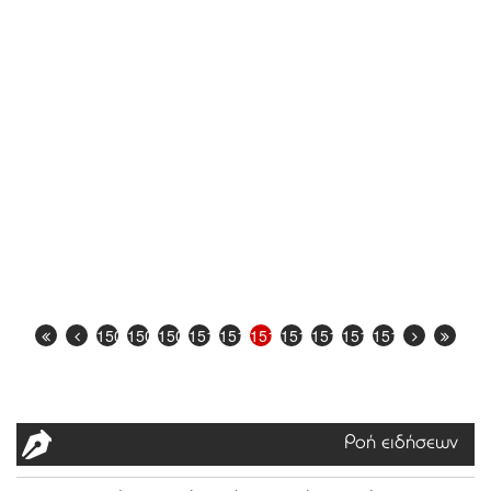
1507
1508
1509
1510
1511
1512
1513
1514
1515
1516
Ροή ειδήσεων