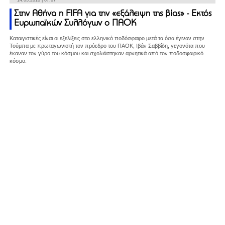
14.03.2018 | 07:07
Στην Αθήνα η FIFA για την «εξάλειψη της βίας» - Εκτός
Ευρωπαϊκών Συλλόγων ο ΠΑΟΚ
Καταιγιστικές είναι οι εξελίξεις στο ελληνικό ποδόσφαιρο μετά τα όσα έγιναν στην
Τούμπα με πρωταγωνιστή τον πρόεδρο του ΠΑΟΚ, Ιβάν Σαββίδη, γεγονότα που
έκαναν τον γύρο του κόσμου και σχολιάστηκαν αρνητικά από τον ποδοσφαιρικό
κόσμο.