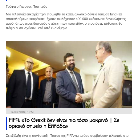
Γράφει ο Γιωργος Παππούς
Μια τελευταία ευκαιρία πριν πουληθεί το καταναλωτικό δάνειό τους σε fund -τα
αποκαλούμενα «κοράκια»- έχουν τουλάχιστον 400.000 «κόκκινοι» δανειολήπτες,
αφού, όπως προειδοποιούν στελέχη των τραπεζών, οι προτάσεις ρύθμισης θα
πάψουν να ισχύουν μετά από ένα δίμηνο.
14.03.2018 | 12:50
FIFA: «Το Grexit δεν είναι πια τόσο μακρινό | Σε
οριακό σημείο η Ελλάδα»
Σε εξέλιξη είναι η συνέντευξη Τύπου της FIFA για τα όσα συμβαίνουν τελευταία στο