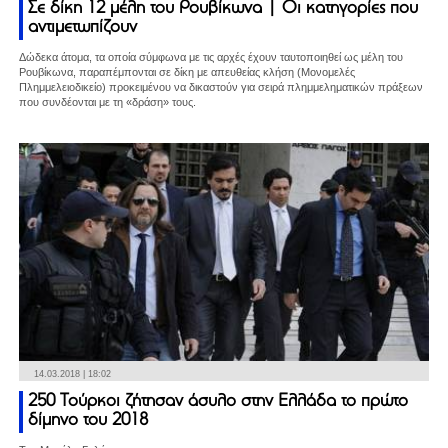
Σε δίκη 12 μέλη του Ρουβίκωνα | Οι κατηγορίες που
αντιμετωπίζουν
Δώδεκα άτομα, τα οποία σύμφωνα με τις αρχές έχουν ταυτοποιηθεί ως μέλη του
Ρουβίκωνα, παραπέμπονται σε δίκη με απευθείας κλήση (Μονομελές
Πλημμελειοδικείο) προκειμένου να δικαστούν για σειρά πλημμεληματικών πράξεων
που συνδέονται με τη «δράση» τους.
14.03.2018 | 18:02
250 Τούρκοι ζήτησαν άσυλο στην Ελλάδα το πρώτο
δίμηνο του 2018