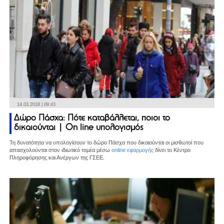
14.03.2018 | 09:43
Δώρο Πάσχα: Πότε καταβάλλεται, ποιοι το
δικαιούνται | On line υπολογισμός
Τη δυνατότητα να υπολογίσουν το δώρο Πάσχα που δικαιούνται οι μισθωτοί που
απασχολούνται στον ιδιωτικό τομέα μέσω
online εφαρμογής
δίνει το Κέντρο
Πληροφόρησης και Ανέργων της ΓΣΕΕ.