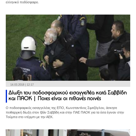
ελληνικό ποδόσφαιρο.
14.03.2018 | 12:17
Δίωξη του ποδοσφαιρικού εισαγγελέα κατά Σαββίδη
και ΠΑΟΚ | Ποιες είναι οι πιθανές ποινές
Ο ποδοσφαιρικός εισαγγελέας της ΕΠΟ, Κωνσταντίνος Σιμιτζόγλου, άσκησε
πειθαρχική δίωξη στον Ιβάν Σαββίδη και στην ΠΑΕ ΠΑΟΚ για τα όσα έγιναν στην
Τούμπα στο ντέρμπι με την ΑΕΚ.