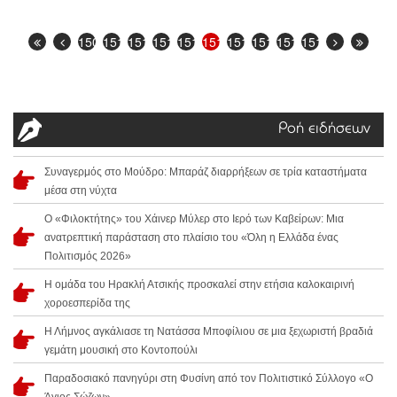
1509
1510
1511
1512
1513
1514
1515
1516
1517
1518
Ροή ειδήσεων
Συναγερμός στο Μούδρο: Μπαράζ διαρρήξεων σε τρία καταστήματα
μέσα στη νύχτα
Ο «Φιλοκτήτης» του Χάινερ Μύλερ στο Ιερό των Καβείρων: Μια
ανατρεπτική παράσταση στο πλαίσιο του «Όλη η Ελλάδα ένας
Πολιτισμός 2026»
Η ομάδα του Ηρακλή Ατσικής προσκαλεί στην ετήσια καλοκαιρινή
χοροεσπερίδα της
Η Λήμνος αγκάλιασε τη Νατάσσα Μποφίλιου σε μια ξεχωριστή βραδιά
γεμάτη μουσική στο Κοντοπούλι
Παραδοσιακό πανηγύρι στη Φυσίνη από τον Πολιτιστικό Σύλλογο «Ο