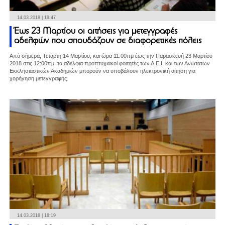
14.03.2018 | 19:47
Έως 23 Μαρτίου οι αιτήσεις για μετεγγραφές
αδελφών που σπουδάζουν σε διαφορετικές πόλεις
Από σήμερα, Τετάρτη 14 Μαρτίου, και ώρα 11:00πμ έως την Παρασκευή 23 Μαρτίου
2018 στις 12:00πμ, τα αδέλφια προπτυχιακοί φοιτητές των Α.Ε.Ι. και των Ανώτατων
Εκκλησιαστικών Ακαδημιών μπορούν να υποβάλουν ηλεκτρονική αίτηση για
χορήγηση μετεγγραφής.
14.03.2018 | 18:19