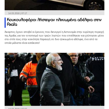
14.03.2018 | 07:17
Κουκουλοφόροι λήστεψαν ηλικιωμένα αδέλφια στην
Αχαΐα
Άκαρπες έχουν αποβεί οι έρευνες που διενεργεί η Αστυνομία στην ευρύτερη περιοχή
της Αχαΐας για τον εντοπισμό των τριών ληστών που επιτέθηκαν και χτύπησαν μέσα
στο σπίτι τους στην κοινότητα Χαραυγή σε δυο ηλικιωμένα αδέλφια, ένα από τα
οποία μάλιστα είναι κατάκοιτο!