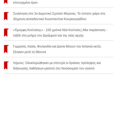
επιτυχημένο έργο
Συγκίνηση στο 3ο Δημοτικό Σχολείο Μύρινας: Το ύστατο χαίρε στη
30χρονη εκπαιδευτικό Κωνσταντίνα Κουρκουραΐδου
«Έμορφη Κούταλης» - 100 χρόνια Νέα Κούταλη | Μια παράσταση -
ταξίδι στη μνήμη του ξεριζωμού και της νέας αρχής
Γερμανία, Ιταλία, Φινλανδία και Δανία θέλουν την Ισπανία εκτός
Σένγκεν μετά τη Θέουτα
Λήμνος: Ολοκληρώθηκαν με επιτυχία οι δράσεις πρόληψης και
διάγνωσης παθήσεων μαστού στο Νοσοκομείο του νησιού