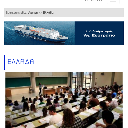
Βρίσκεστε εδώ:
Αρχική
Ελλάδα
>>
ΕΛΛΑΔΑ