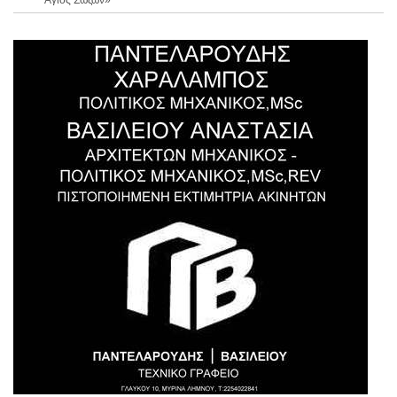
Άγιος Σώζων»