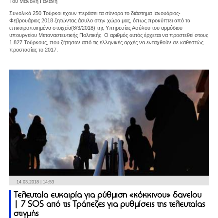
Του Μανόλη Γαλάνη
Συνολικά 250 Τούρκοι έχουν περάσει τα σύνορα το διάστημα Ιανουάριος-
Φεβρουάριος 2018 ζητώντας άσυλο στην χώρα μας, όπως προκύπτει από τα
επικαιροποιημένα στοιχεία(8/3/2018) της Υπηρεσίας Ασύλου του αρμόδιου
υπουργείου Μεταναστευτικής Πολιτικής. Ο αριθμός αυτός έρχεται να προστεθεί στους
1.827 Τούρκους, που ζήτησαν από τις ελληνικές αρχές να ενταχθούν σε καθεστώς
προστασίας το 2017.
14.03.2018 | 14:53
Τελευταία ευκαιρία για ρύθμιση «κόκκινου» δανείου
| 7 SOS από τις Τράπεζες για ρυθμίσεις της τελευταίας
στιγμής