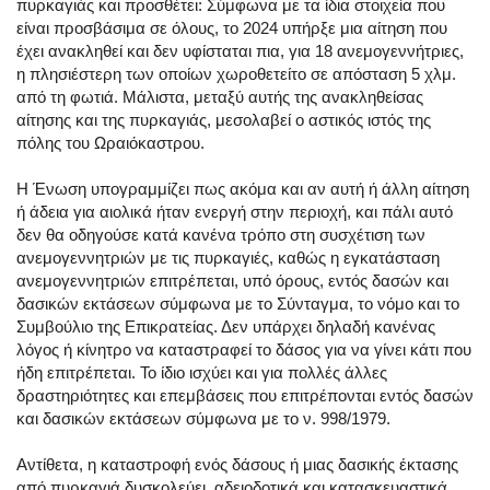
πυρκαγιάς και προσθέτει: Σύμφωνα με τα ίδια στοιχεία που
είναι προσβάσιμα σε όλους, το 2024 υπήρξε μια αίτηση που
έχει ανακληθεί και δεν υφίσταται πια, για 18 ανεμογεννήτριες,
η πλησιέστερη των οποίων χωροθετείτο σε απόσταση 5 χλμ.
από τη φωτιά. Μάλιστα, μεταξύ αυτής της ανακληθείσας
αίτησης και της πυρκαγιάς, μεσολαβεί ο αστικός ιστός της
πόλης του Ωραιόκαστρου.
Η Ένωση υπογραμμίζει πως ακόμα και αν αυτή ή άλλη αίτηση
ή άδεια για αιολικά ήταν ενεργή στην περιοχή, και πάλι αυτό
δεν θα οδηγούσε κατά κανένα τρόπο στη συσχέτιση των
ανεμογεννητριών με τις πυρκαγιές, καθώς η εγκατάσταση
ανεμογεννητριών επιτρέπεται, υπό όρους, εντός δασών και
δασικών εκτάσεων σύμφωνα με το Σύνταγμα, το νόμο και το
Συμβούλιο της Επικρατείας. Δεν υπάρχει δηλαδή κανένας
λόγος ή κίνητρο να καταστραφεί το δάσος για να γίνει κάτι που
ήδη επιτρέπεται. To ίδιο ισχύει και για πολλές άλλες
δραστηριότητες και επεμβάσεις που επιτρέπονται εντός δασών
και δασικών εκτάσεων σύμφωνα με το ν. 998/1979.
Αντίθετα, η καταστροφή ενός δάσους ή μιας δασικής έκτασης
από πυρκαγιά δυσκολεύει, αδειοδοτικά και κατασκευαστικά,