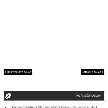
Προηγούμενο άρθρο
Επόμενο άρθρο
Ροή ειδήσεων
Προσοχή: Απάτη με SMS που εμφανίζεται ως μήνυμα του e-ΕΦΚΑ