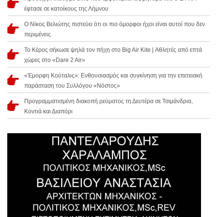
έφτασε σε κατοίκους της Λήμνου
Ο Νίκος Βελιώτης πιστεύει ότι οι πιο όμορφοι ήχοι είναι αυτοί που δεν
περιμένεις
Το Κέρος σήκωσε ψηλά τον πήχη στο Big Air Kite | Αθλητές από επτά
χώρες στο «Dare 2 Air»
«Έμορφη Κούταλις»: Ενθουσιασμός και συγκίνηση για την επετειακή
παράσταση του Συλλόγου «Νόστος»
Προγραμματισμένη διακοπή ρεύματος τη Δευτέρα σε Τσιμάνδρια,
Κοντιά και Διαπόρι