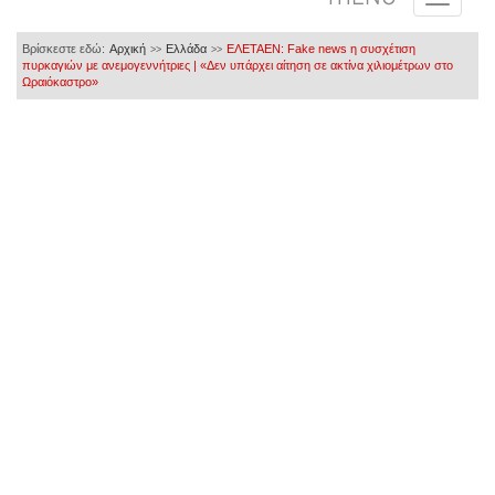
Βρίσκεστε εδώ:
Αρχική
Ελλάδα
ΕΛΕΤΑΕΝ: Fake news η συσχέτιση
>>
>>
πυρκαγιών με ανεμογεννήτριες | «Δεν υπάρχει αίτηση σε ακτίνα χιλιομέτρων στο
Ωραιόκαστρο»