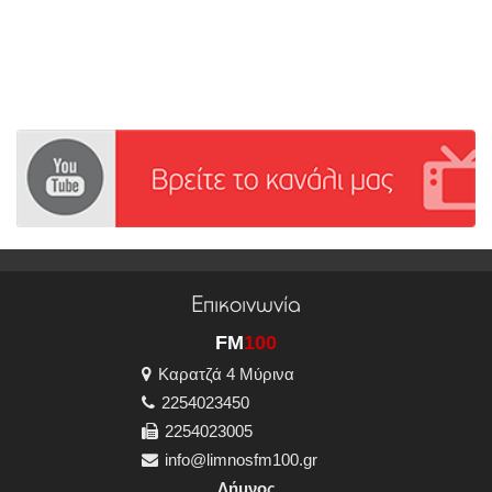
Επικοινωνία
FM
100
Καρατζά 4 Μύρινα
2254023450
2254023005
info@limnosfm100.gr
Λήμνος