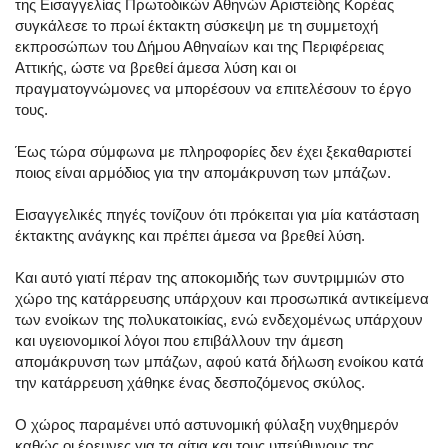
της Εισαγγελίας Πρωτοδικών Αθηνών Αριστείδης Κορέας
συγκάλεσε το πρωί έκτακτη σύσκεψη με τη συμμετοχή
εκπροσώπων του Δήμου Αθηναίων και της Περιφέρειας
Αττικής, ώστε να βρεθεί άμεσα λύση και οι
πραγματογνώμονες να μπορέσουν να επιτελέσουν το έργο
τους.
Έως τώρα σύμφωνα με πληροφορίες δεν έχει ξεκαθαριστεί
ποιος είναι αρμόδιος για την απομάκρυνση των μπάζων.
Εισαγγελικές πηγές τονίζουν ότι πρόκειται για μία κατάσταση
έκτακτης ανάγκης και πρέπει άμεσα να βρεθεί λύση.
Και αυτό γιατί πέραν της αποκομιδής των συντριμμιών στο
χώρο της κατάρρευσης υπάρχουν και προσωπικά αντικείμενα
των ενοίκων της πολυκατοικίας, ενώ ενδεχομένως υπάρχουν
και υγειονομικοί λόγοι που επιβάλλουν την άμεση
απομάκρυνση των μπάζων, αφού κατά δήλωση ενοίκου κατά
την κατάρρευση χάθηκε ένας δεσποζόμενος σκύλος.
Ο χώρος παραμένει υπό αστυνομική φύλαξη νυχθημερόν
καθώς οι έρευνες για τα αίτια και τους υπεύθυνους της