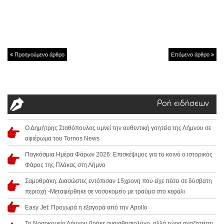
Προηγούμενο άρθρο
Επόμενο άρθρο
Ροή ειδήσεων
Ο Δημήτρης Σταθόπουλος υμνεί την αυθεντική γοητεία της Λήμνου σε
αφιέρωμα του Tornos News
Παγκόσμια Ημέρα Φάρων 2026: Επισκέψιμος για το κοινό ο ιστορικός
Φάρος της Πλάκας στη Λήμνο
Σαμοθράκη: Διασώστες εντόπισαν 15χρονη που είχε πέσει σε δύσβατη
περιοχή -Μεταφέρθηκε σε νοσοκομείο με τραύμα στο κεφάλι
Easy Jet: Προχωρά η εξαγορά από την Apollo
Το Νοσοκομείο Λήμνου βρήκε αναισθησιολόγο, αλλά τώρα αναζητείται