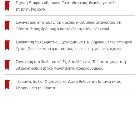
Τεχνική Εταιρεία «Κρίτων»: Το σταθερό σας θεμέλιο για κάθε
επιτυχημένο έργο
Συναγερμός στην Ευρώπη: «Έκρηξη» χιλιάδων μεταναστών στη
Θέουτα -Στους δρόμους ο ισπανικός στρατός, 18 νεκροί
Συνάντηση του Σωματείου Εργαζομένων Γ.Ν. Λήμνου με τον Υπουργό
Υγείας: Στο επίκεντρο η υποστελέχωση και οι εργασιακές σχέσεις
Συγκίνηση στο 3ο Δημοτικό Σχολείο Μύρινας: Το ύστατο χαίρε στη
30χρονη εκπαιδευτικό Κωνσταντίνα Κουρκουραΐδου
Γερμανία, Ιταλία, Φινλανδία και Δανία θέλουν την Ισπανία εκτός
Σένγκεν μετά τη Θέουτα