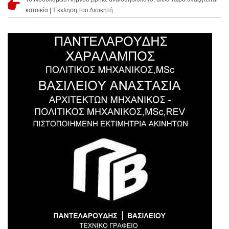
κατοικία | Έκκληση του Διοικητή