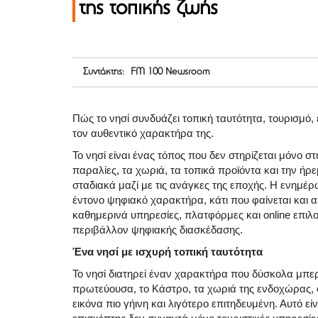
της τοπικής ζωής
Συντάκτης: FM 100 Newsroom
Πώς το νησί συνδυάζει τοπική ταυτότητα, τουρισμό
τον αυθεντικό χαρακτήρα της.
Το νησί είναι ένας τόπος που δεν στηρίζεται μόνο σ
παραλίες, τα χωριά, τα τοπικά προϊόντα και την ήρ
σταδιακά μαζί με τις ανάγκες της εποχής. Η ενημέ
έντονο ψηφιακό χαρακτήρα, κάτι που φαίνεται και α
καθημερινά υπηρεσίες, πλατφόρμες και online επιλ
περιβάλλον ψηφιακής διασκέδασης.
Ένα νησί με ισχυρή τοπική ταυτότητα
Το νησί διατηρεί έναν χαρακτήρα που δύσκολα μπε
πρωτεύουσα, το Κάστρο, τα χωριά της ενδοχώρας, ο
εικόνα πιο γήινη και λιγότερο επιτηδευμένη. Αυτό εί