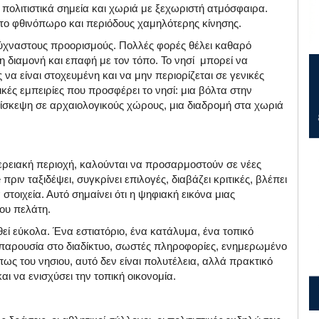
 πολιτιστικά σημεία και χωριά με ξεχωριστή ατμόσφαιρα.
 το φθινόπωρο και περιόδους χαμηλότερης κίνησης.
ύχναστους προορισμούς. Πολλές φορές θέλει καθαρό
η διαμονή και επαφή με τον τόπο. Το νησί μπορεί να
να είναι στοχευμένη και να μην περιορίζεται σε γενικές
κές εμπειρίες που προσφέρει το νησί: μια βόλτα στην
πίσκεψη σε αρχαιολογικούς χώρους, μια διαδρομή στα χωριά
φερειακή περιοχή, καλούνται να προσαρμοστούν σε νέες
ριν ταξιδέψει, συγκρίνει επιλογές, διαβάζει κριτικές, βλέπει
τοιχεία. Αυτό σημαίνει ότι η ψηφιακή εικόνα μιας
ου πελάτη.
εί εύκολα. Ένα εστιατόριο, ένα κατάλυμα, ένα τοπικό
 παρουσία στο διαδίκτυο, σωστές πληροφορίες, ενημερωμένο
πως του νησιου, αυτό δεν είναι πολυτέλεια, αλλά πρακτικό
ι να ενισχύσει την τοπική οικονομία.