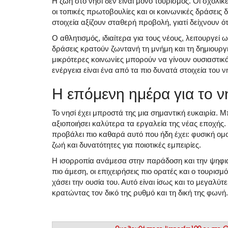
Η ζωή στο νησί δεν είναι μόνο τουρισμός. Οι σχολικές
οι τοπικές πρωτοβουλίες και οι κοινωνικές δράσεις 
στοιχεία αξίζουν σταθερή προβολή, γιατί δείχνουν ότι
Ο αθλητισμός, ιδιαίτερα για τους νέους, λειτουργεί 
δράσεις κρατούν ζωντανή τη μνήμη και τη δημιουργι
μικρότερες κοινωνίες μπορούν να γίνουν ουσιαστι
ενέργεια είναι ένα από τα πιο δυνατά στοιχεία του 
Η επόμενη ημέρα για το ν
Το νησί έχει μπροστά της μια σημαντική ευκαιρία. 
αξιοποιήσει καλύτερα τα εργαλεία της νέας εποχής
προβάλει πιο καθαρά αυτό που ήδη έχει: φυσική ομ
ζωή και δυνατότητες για ποιοτικές εμπειρίες.
Η ισορροπία ανάμεσα στην παράδοση και την ψηφιακή
πιο άμεση, οι επιχειρήσεις πιο ορατές και ο τουρισμ
χάσει την ουσία του. Αυτό είναι ίσως και το μεγαλύτε
κρατώντας τον δικό της ρυθμό και τη δική της φωνή.