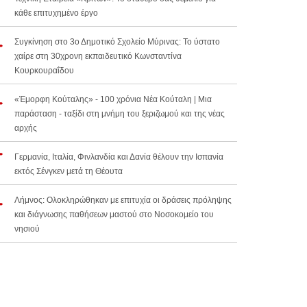
κάθε επιτυχημένο έργο
Συγκίνηση στο 3ο Δημοτικό Σχολείο Μύρινας: Το ύστατο
χαίρε στη 30χρονη εκπαιδευτικό Κωνσταντίνα
Κουρκουραΐδου
«Έμορφη Κούταλης» - 100 χρόνια Νέα Κούταλη | Μια
παράσταση - ταξίδι στη μνήμη του ξεριζωμού και της νέας
αρχής
Γερμανία, Ιταλία, Φινλανδία και Δανία θέλουν την Ισπανία
εκτός Σένγκεν μετά τη Θέουτα
Λήμνος: Ολοκληρώθηκαν με επιτυχία οι δράσεις πρόληψης
και διάγνωσης παθήσεων μαστού στο Νοσοκομείο του
νησιού