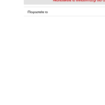
Ακολουθήστε το
limnosfm100.gr στο
Μοιραστείτε το