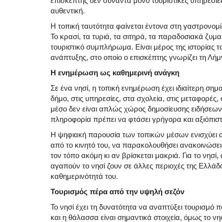
επισκέπτης δεν συναντά μόνο τουριστικές υπηρεσίε
αυθεντική.
Η τοπική ταυτότητα φαίνεται έντονα στη γαστρονομία
Το κρασί, τα τυριά, τα σιτηρά, τα παραδοσιακά ζυμ
τουριστικό συμπλήρωμα. Είναι μέρος της ιστορίας τ
ανάπτυξης, στο οποίο ο επισκέπτης γνωρίζει τη Λήμ
Η ενημέρωση ως καθημερινή ανάγκη
Σε ένα νησί, η τοπική ενημέρωση έχει ιδιαίτερη σημα
δήμο, στις υπηρεσίες, στα σχολεία, στις μεταφορές,
μέσο δεν είναι απλώς χώρος δημοσίευσης ειδήσεων, 
πληροφορία πρέπει να φτάσει γρήγορα και αξιόπιστ
Η ψηφιακή παρουσία των τοπικών μέσων ενισχύει 
από το κινητό του, να παρακολουθήσει ανακοινώσεις
τον τόπο ακόμη κι αν βρίσκεται μακριά. Για το νησί
αγαπούν το νησί ζουν σε άλλες περιοχές της Ελλάδ
καθημερινότητά του.
Τουρισμός πέρα από την υψηλή σεζόν
Το νησί έχει τη δυνατότητα να αναπτύξει τουρισμό π
και η θάλασσα είναι σημαντικά στοιχεία, όμως το νησ