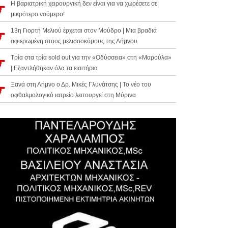
Η βαριατρική χειρουργική δεν είναι για να χωρέσετε σε
μικρότερο νούμερο!
13η Γιορτή Μελιού έρχεται στον Μούδρο | Μια βραδιά
αφιερωμένη στους μελισσοκόμους της Λήμνου
Τρία στα τρία sold out για την «Οδύσσεια» στη «Μαρούλα»
| Εξαντλήθηκαν όλα τα εισιτήρια
Ξανά στη Λήμνο ο Δρ. Μικές Γλυνάτσης | Το νέο του
οφθαλμολογικό ιατρείο λειτουργεί στη Μύρινα