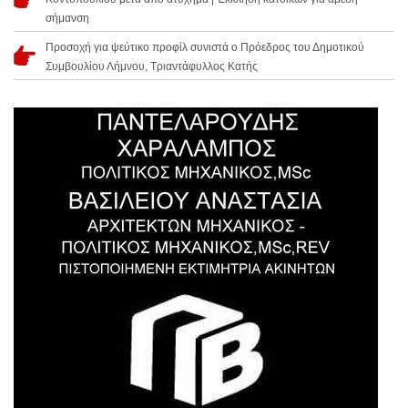
σήμανση
Προσοχή για ψεύτικο προφίλ συνιστά ο Πρόεδρος του Δημοτικού
Συμβουλίου Λήμνου, Τριαντάφυλλος Κατής