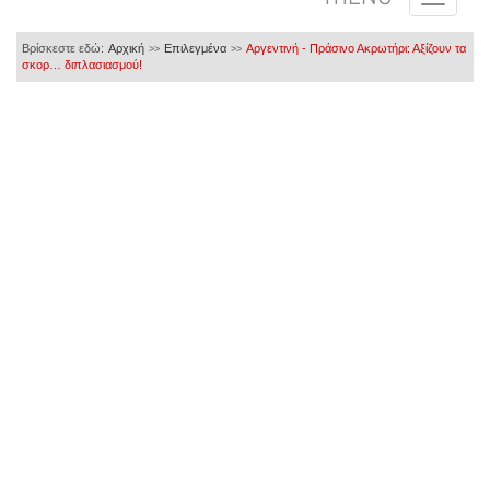
Βρίσκεστε εδώ:
Αρχική
Επιλεγμένα
Αργεντινή - Πράσινο Ακρωτήρι: Αξίζουν τα
>>
>>
σκορ… διπλασιασμού!