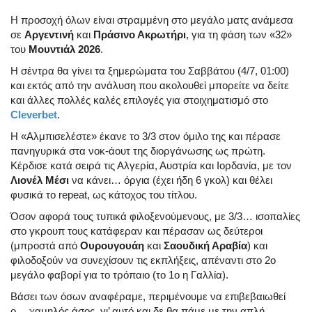
Η προσοχή όλων είναι στραμμένη στο μεγάλο ματς ανάμεσα
σε
Αργεντινή
και
Πράσινο Ακρωτήρι
, για τη φάση των «32»
του
Μουντιάλ 2026
.
Η σέντρα θα γίνει τα ξημερώματα του Σαββάτου (4/7, 01:00)
και εκτός από την ανάλυση που ακολουθεί μπορείτε να δείτε
και άλλες πολλές καλές επιλογές για στοιχηματισμό στο
Cleverbet
.
Η «Αλμπισελέστε» έκανε το 3/3 στον όμιλο της και πέρασε
πανηγυρικά στα νοκ-άουτ της διοργάνωσης ως πρώτη.
Κέρδισε κατά σειρά τις Αλγερία, Αυστρία και Ιορδανία, με τον
Λιονέλ Μέσι
να κάνει… όργια (έχει ήδη 6 γκολ) και θέλει
φυσικά το repeat, ως κάτοχος του τίτλου.
Όσον αφορά τους τυπικά φιλοξενούμενους, με 3/3… ισοπαλίες
στο γκρουπ τους κατάφεραν και πέρασαν ως δεύτεροι
(μπροστά από
Ουρουγουάη
και
Σαουδική Αραβία
) και
φιλοδοξούν να συνεχίσουν τις εκπλήξεις, απέναντι στο 2ο
μεγάλο φαβορί για το τρόπαιο (το 1ο η Γαλλία).
Βάσει των όσων αναφέραμε, περιμένουμε να επιβεβαιωθεί
ο… χαμηλός άσος, γι’ αυτό και δε θα πάμε με την απλή