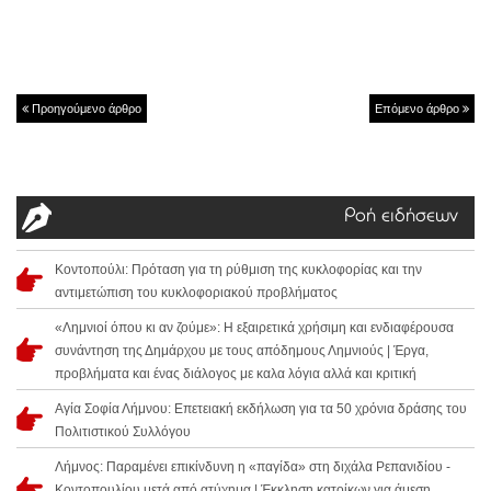
Προηγούμενο άρθρο
Επόμενο άρθρο
Ροή ειδήσεων
Κοντοπούλι: Πρόταση για τη ρύθμιση της κυκλοφορίας και την
αντιμετώπιση του κυκλοφοριακού προβλήματος
«Λημνιοί όπου κι αν ζούμε»: Η εξαιρετικά χρήσιμη και ενδιαφέρουσα
συνάντηση της Δημάρχου με τους απόδημους Λημνιούς | Έργα,
προβλήματα και ένας διάλογος με καλα λόγια αλλά και κριτική
Αγία Σοφία Λήμνου: Επετειακή εκδήλωση για τα 50 χρόνια δράσης του
Πολιτιστικού Συλλόγου
Λήμνος: Παραμένει επικίνδυνη η «παγίδα» στη διχάλα Ρεπανιδίου -
Κοντοπουλίου μετά από ατύχημα | Έκκληση κατοίκων για άμεση