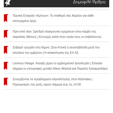
Δημοφιλή Άρθρα
Τεχνική Εταιρεία «Κρίτων»: Το σταθερό σας θεμέλιο για κάθε
επιτυχημένο έργο
Πριν από λίγο: Σφοδρή σύγκρουση οχημάτων στον κόμβο της
παραλίας Θάνους | Ευτυχώς καλά στην υγεία τους οι επιβαίνοντες
Σοβαρό τροχαίο στη Λήμνο: Στην Αττική η συνεπιβάτιδα μετά την
απώλεια του εμβρύου | Η ανακοίνωση της ΕΛ.ΑΣ.
Lemnos Village: Άλλαξε χέρια το εμβληματικό ξενοδοχείο | Έπεσαν
σήμερα οι υπογραφές μεταξύ Νίκου Μπελιά και Περικλή Χαλαμανδάρη
Συνεχίζονται τα προβλήματα υδροδότησης στον Κάσπακα |
Περιορισμός της ροής νερού σήμερα έως τις 14:00