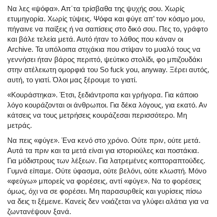
Να λες
«ψόφα».
Απ΄τα τρίσβαθα της ψυχής σου. Χωρίς
ετυμηγορία. Χωρίς τύψεις. Ψόφα και φύγε απ’ τον κόσμο μου,
πήγαινε να παίξεις ή να σαπίσεις στο δικό σου. Πες το, γράφτο
και βάλε τελεία μετά. Αυτό ήταν το λάθος που κάναν οι
Archive. Τα υπόλοιπα στιχάκια που στίψαν το μυαλό τους να
γεννήσει ήταν βάρος περιττό, ψεύτικο στολίδι, φο μπιζουδάκι
στην ατέλειωτη ομορφιά του So fuck you, anyway. Ξέρει αυτός,
αυτή, το γιατί. Όλοι μας ξέρουμε το γιατί.
«Κουράστηκα».
Έτσι, ξεδιάντροπα και γρήγορα. Για κάποιο
λόγο κουράζονται οι άνθρωποι. Για δέκα λόγους, για εκατό. Αν
κάτσεις να τους μετρήσεις κουράζεσαι περισσότερο. Μη
μετράς.
Να πεις
«φύγε».
Ένα κενό στο χρόνο. Ούτε πριν, ούτε μετά.
Αυτά τα πριν και τα μετά είναι για ιστοριούλες και ποστάκια.
Για μόδιστρους των λέξεων. Για λατρεμένες κοπτοραπτούδες.
Γυμνά είπαμε. Ούτε ύφασμα, ούτε βελόνι, ούτε κλωστή. Μόνο
«φεύγω»
μπορείς να φορέσεις, αντί
«φύγε».
Να το φορέσεις
όμως, όχι να σε φορέσει. Μη παρασυρθείς και γυρίσεις πίσω
να δεις τι ξέμεινε. Κανείς δεν νοιάζεται να γλύφει αλάτια για να
ζωντανέψουν ξανά.