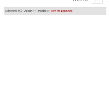
Βρίσκεστε εδώ:
Αρχική
Ιστορίες
from the beginning
>>
>>