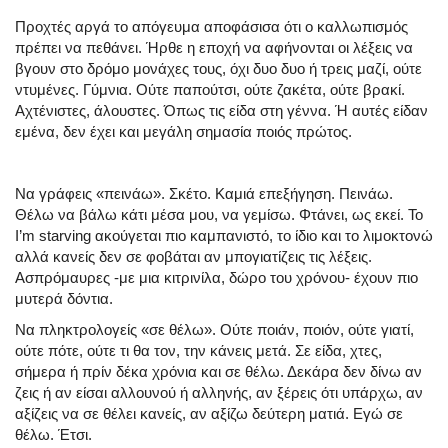
Προχτές αργά το απόγευμα αποφάσισα ότι ο καλλωπισμός
πρέπει να πεθάνει. Ήρθε η εποχή να αφήνονται οι λέξεις να
βγουν στο δρόμο μονάχες τους, όχι δυο δυο ή τρεις μαζί, ούτε
ντυμένες. Γύμνια. Ούτε παπούτσι, ούτε ζακέτα, ούτε βρακί.
Αχτένιστες, άλουστες. Όπως τις είδα στη γέννα. Ή αυτές είδαν
εμένα, δεν έχει και μεγάλη σημασία ποιός πρώτος.
Να γράφεις
«πεινάω».
Σκέτο. Καμιά επεξήγηση. Πεινάω.
Θέλω να βάλω κάτι μέσα μου, να γεμίσω. Φτάνει, ως εκεί. Το
I
’
m
starving
ακούγεται πιο καμπανιστό, το ίδιο και το
λιμοκτονώ
αλλά κανείς δεν σε φοβάται αν μπογιατίζεις τις λέξεις.
Ασπρόμαυρες -με μια κιτρινίλα, δώρο του χρόνου- έχουν πιο
μυτερά δόντια.
Να πληκτρολογείς
«σε θέλω».
Ούτε ποιάν, ποιόν, ούτε γιατί,
ούτε πότε, ούτε τι θα τον, την κάνεις μετά. Σε είδα, χτες,
σήμερα ή πρίν δέκα χρόνια και σε θέλω. Δεκάρα δεν δίνω αν
ζεις ή αν είσαι αλλουνού ή αλληνής, αν ξέρεις ότι υπάρχω, αν
αξίζεις να σε θέλει κανείς, αν αξίζω δεύτερη ματιά. Εγώ σε
θέλω. Έτσι.