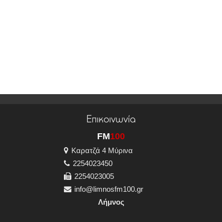
Επικοινωνία
FM
100
Καρατζά 4 Μύρινα
2254023450
2254023005
info@limnosfm100.gr
Λήμνος